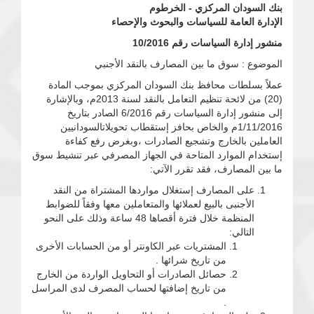
بنك السودان المركزي - الخرطوم
الإدارة العامة للسياسات والبحوث والإحصاء
منشور إدارة السياسات رقم 10/2016
الموضوع : سوق ما بين المصارف بالنقد الأجنبي
عملاً بسلطات محافظ بنك السودان المركزي بموجب المادة
(20) من لائحة تنظيم التعامل بالنقد لسنة 2013م، وبالإشارة
إلى منشور إدارة السياسات رقم 6/2016 الصادر بتاريخ
1/11/2016م والخاص بحافز إستقطاب تحويلاتالسودانيين
العاملين بالخارج وتشجيع الصادرات ،وبغرض رفع كفاءة
إستخدام الموارد المتاحة في الجهاز المصرفي عبر تنشيط سوق
ما بين المصارف، فقد تقرر الآتي:
على المصارف إستغلال مواردها المشتراة من النقد
الأجنبى بالبيع لعملائها والمتعاملين معها وفقاً للضوابط
المنظمة خلال فترة أقصاها 48 ساعة وذلك على النحو
التالي:
المشتريات عبر الكاونتر أو من الحسابات الأخرى
من تاريخ شرائها .
حصائل الصادرات أو التحاويل الواردة من الخارج
من تاريخ إضافتها لحساب المصرف لدى المراسل
.