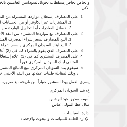
والخاص بحافز إستقطاب تحويلاتالسودانيين العاملين با
الآتي:
على المصارف إستغلال مواردها المشتراة من النقد الأجنبى بالب
المشتريات عبر الكاونتر أو من الحسابات ا
حصائل الصادرات أو التحاويل الواردة من 
على المصارف بيع مواردها المشتراة من النقد الأجنبى للمصارف الأخرى أو لبنك السو
البيع للمصارف بسعر شراء المصرف المشتري
البيع لبنك السودان المركزي وبسعر شراء بن
على المصرف الذي يقوم بالشراء كما فى (2) أعلاه ، إستغلال الموارد المشتراة وفقاً للضوابط المحددة لذلك خلال فترة 48 ساعة فقط كما جاء في (1) أعلاه .
المتبقي لبنك السودان المركزي فوراً .
سيقوم بنك السودان المركزي ببيع المبالغ المشتر
، وذلك لمقابلة طلبات عملائها من النقد الأجنبي خ
يسري العمل بهذا المنشورإعتباراً من تاريخه مع ضرورة ت
ع/ بنك السودان المركزي
أميمة صديق عبد الرحمن
منال عطا المولى عباس
إدارة السياسات
الإدارة العامة للسياسات والبحوث والإحصاء