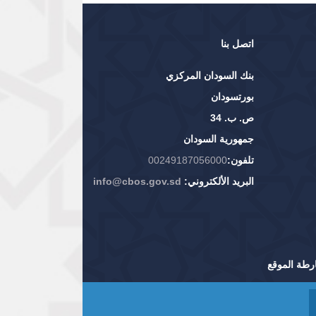
اتصل بنا
بنك السودان المركزي
بورتسودان
ص. ب. 34
جمهورية السودان
تلفون:
00249187056000
البريد الألكتروني:
info@cbos.gov.sd
رطة الموقع