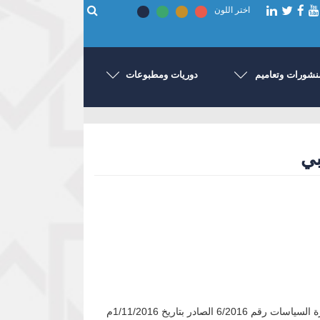
اختر اللون
نشورات وتعاميم
دوريات ومطبوعات
عملاً بسلطات محافظ بنك السودان المركزي بموجب المادة (20) من لائحة تنظيم التعامل بالنقد لسنة 2013م، وبالإشارة إلى منشور إدارة السياسات رقم 6/2016 الصادر بتاريخ 1/11/2016م