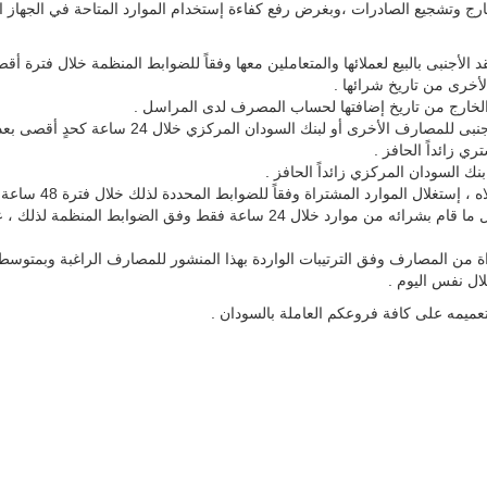
لخارج وتشجيع الصادرات ،وبغرض رفع كفاءة إستخدام الموارد المتاحة في الجها
يع لعملائها والمتعاملين معها وفقاً للضوابط المنظمة خلال فترة أقصاها 48 ساعة وذلك على النحو الت
لأخرى من تاريخ شرائها .
الخارج من تاريخ إضافتها لحساب المصرف لدى المراسل .
دان المركزي خلال 24 ساعة كحدٍ أقصى بعد إنتهاء الفترة المحددة في (1) أعلاه وفقاً للآتي :
 زائداً الحافز .
ك السودان المركزي زائداً الحافز .
على المصرف المشتري كما في (2) أعلاه إستغلال ما قام بشرائه من موارد خلال 24
اة من المصارف وفق الترتيبات الواردة بهذا المنشور للمصارف الراغبة وبمتوسط
لال نفس اليوم .
عميمه على كافة فروعكم العاملة بالسودان .