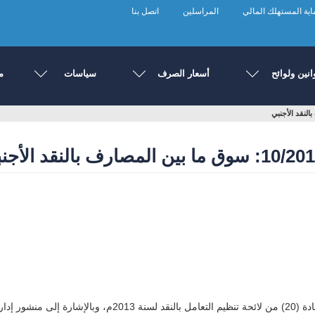
ية المستهلك المالي
المراسلين
اتصل بنا
انين ولوائح
أسعار الصرف
سياسات
م