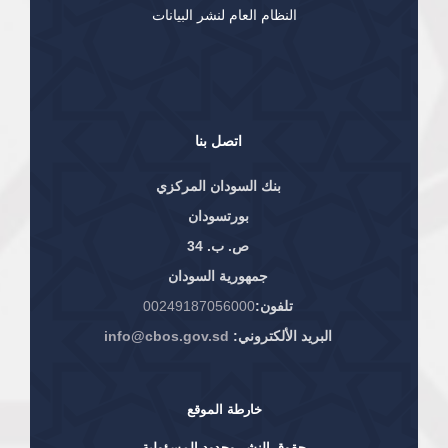
النظام العام لنشر البيانات
اتصل بنا
بنك السودان المركزي
بورتسودان
ص. ب. 34
جمهورية السودان
تلفون:
00249187056000
البريد الألكتروني:
info@cbos.gov.sd
خارطة الموقع
حقوق النشر وحدود المسؤولية