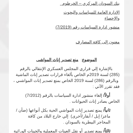
بنك السودان المركزي – الخرطوم
الإدارة العامة للسياسات والبحوث
والإحصاء
منشور ادارة السياسات رقم (7/2019)
معنون إلى كافة المصارف
الموضوع
:
منع تصدير إناث المواشى
بالإشارة إلي قراري المجلس العسكري الإنتقالي بالرقم
(285) لسنة 2019م الخاص بألغاء قرارات تصدير إناث الماشية
وبالرقم (286) لسنة 2019 الخاص بمنع تصدير إناث المواشىي ،
فقد تقرر الآتي :
أولاً/
إلغاء منشور ادارة السياسات بالرقم (7/2012)
الخاص بصادر إناث الحيوانات .
ثانياً/
يمنع تصدير إناث المواشي الحية بكل أنواعها (ضأن /
ماعز/ إبل / أبقار/أخرى) إلي خارج البلاد من كافة
المحاجر البيطرية بالسودان .
ثالثاً/
يمنع تصدير أو نقل العينات المعملية والجينات الوراثية