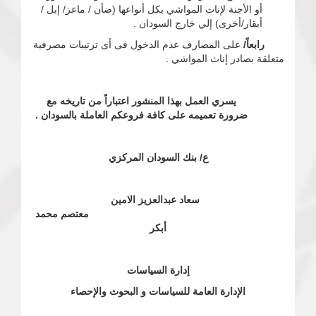
أو الأجنة لإناث المواشي بكل أنواعها (ضأن / ماعز/ إبل /
أبقار/أخرى) إلي خارج السودان .
رابعاً/
على المصارف عدم الدخول فى أى ترتيبات مصرفية
متعلقة بصادر إناث المواشي .
يسري العمل بهذا المنشور اعتباراً من تاريخه مع
ضرورة تعميمه على كافة فروعكم العاملة بالسودان .
ع/ بنك السودان المركزي
سعاد عبدالعزيز الامين
معتصم محمد
أبكر
إدارة السياسات
الإدارة العامة للسياسات و البحوث والإحصاء