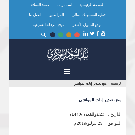
تجاوز
الصفحة الرئيسية
استمارات
خدمة العملاء
إلى
المحتوى
حماية المستهلك المالي
المراسلين
اتصل بنا
الرئيسي
موقع التمويل الأصغر
موقع الرقابة الشرعية
أنت
الرئيسية
>
منع تصدير إناث المواشي
هنا
منع تصدير إناث المواشي
التاريخ :- 20/ذوالقعدة /1440ه
الموافق:
- 23 /يوليو/2019م