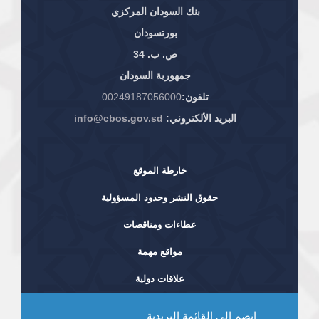
بنك السودان المركزي
بورتسودان
ص. ب. 34
جمهورية السودان
تلفون:
00249187056000
البريد الألكتروني:
info@cbos.gov.sd
خارطة الموقع
حقوق النشر وحدود المسؤولية
عطاءات ومناقصات
مواقع مهمة
علاقات دولية
انضم إلى القائمة البريدية