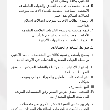
اللأجنبي بكافة وسائل الدفع .
قيمة متحصلات خدمات الفنادق والجهات العاملة فى
الانشطة السياحية المقدمة للعملاء الأجانب بموجب
ايصالات استلام نقد أجنبي .
رسوم الطلاب الأجانب بموجب ايصالات استلام
نقدأجنبي.
قيمة متحصلات رسوم الخدمات العلاجية المقدمة
للأجانب بموجب ايصالات استلام نقدأجنبي .
قيمة التعاقدات مع الجهات الأجنبية .
ضوايط استخدام الحسابات:
يُسمح بأستغلال نسبة 50% من المتحصلات بالنقد الأجنبي
بواسطة الجهات المُصدَرة للخدمات في الأوجه التالية :
إستيراد الإحتياجات المرتبطة بالنشاط المرخص به وفق
الضوابط المنظمة.
دفع استحقاقات العاملين والخبراء الاجانب بموجب
شيكات .
البيع للمصارف .
السحب النقدي لغرض السفر وفق المستندات المؤيدة
التى تثبت المبلغ المصدق به.
يتم بيع متبقي النسبة (50%) الأخرى من متحصلات
الجهات المُصدَرة للخدمات لصالح بنك السودان المركزي