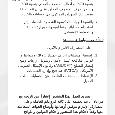
بنسبة 70% و لصالح المصرف المعني بنسبة 30%
وبسعر صرف المصرف المعلن ،على أن تتم إضافة
نصيب بنك السودان المركزي فى حساباته بالخارج .
بالنسبة للجهات الحكومية المُصدَرة للخدمات يتم
استخدام حساباتها وفقاً لموجهات وزارة المالية
والتخطيط الاقتصادي .
ثالثاً : ضـــــوابط عامــــــة:
على المصارف الالتزام بالاتي :
إستيفاء متطلبات اعرف عميلك KYC) (وضوابط و
قوانين مكافحة غسل الأموال وتمويل الإرهاب ومنع
إنتشار التسلح (AML/CFT) وقانون الإمتثال الضريبى
الأمريكى (FATCA) عند فتح وإدارة الحسابات .
الإحتفاظ بالمستندات الخاصة بفتح الحسابات بملف
العميل .
يسري العمل بهذا المنشور إعتباراً من تاريخه مع
مراعاة أن يتم تعميمه على كافة فروعكم العاملة وعلى
المصارف الإلتزام بتوفيق أوضاعها وأوضاع الجهات المتعاملة
معها وفقاً لأحكام هذا المنشور وأحكام القوانين واللوائح