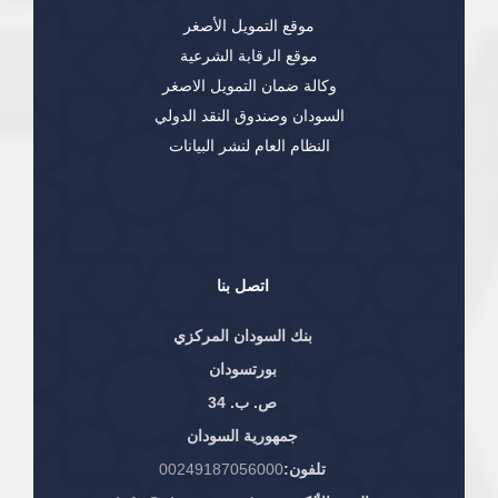
موقع التمويل الأصغر
موقع الرقابة الشرعية
وكالة ضمان التمويل الاصغر
السودان وصندوق النقد الدولي
النظام العام لنشر البيانات
اتصل بنا
بنك السودان المركزي
بورتسودان
ص. ب. 34
جمهورية السودان
تلفون:
00249187056000