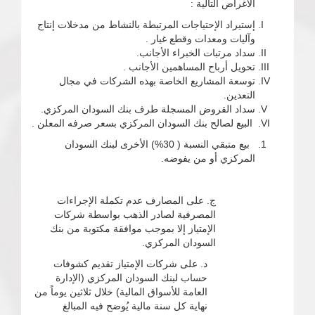
الأغراض التالية :
إستيراد الإحتياجات المرتبطة بالنشاط من مدخلات إنتاج
وآليات ومعدات وقطع غيار .
سداد مرتبات الخبراء الأجانب.
تحويل أرباح المساهمين الأجانب .
توسعة المشاريع الخاصة بهذه الشركات في مجال
التعدين.
سداد القروض المسجلة طرف بنك السودان المركزي.
البيع لصالح بنك السودان المركزي بسعر صرفه المعلن .
بيع متبقي النسبة ( 30%) الأخرى لبنك السودان
المركزي أو من يفوضه.
ج. على المصارف عدم تكملة الإجراءات
المصرفية لصادر الذهب بواسطة شركات
الإمتياز إلا بموجب موافقة مكتوبة من بنك
السودان المركزي.
د. على شركات الإمتياز تقديم كشوفات
حساب لبنك السودان المركزي (الإدارة
العامة للأسواق المالية) خلال ثلاثين يوماً من
نهاية كل سنة مالية يُوضح فيه المبالغ