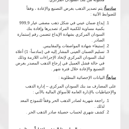
سادساً/
يتم تصدير الذهب بغرض التصنيع والإعادة ، وفقاً
للضوابط الآتية :
إيداع ضمان عيني في شكل ذهب مصفى عيار 999,9
بكمية مساوية للكمية المراد تصديرها وإفادة بنك
السودان المركزي بشهادة الإيداع تتضمن رقم إستمارة
الصادر .
إستيفاء شهادة المواصفات والمقاييس.
تسليم الضمان العينى المشار إليه في (سادساً- 1) أعلاه
لبنك السودان المركزي لإتخاذ الإجراءات اللازمة وذلك
في حالة فشل العميل في إرجاع الذهب المصدر بغرض
التصنيع والإعادة خلال فترة شهر .
سابعاً/
البيانات الإحصائية المطلوبة :
على المصارف مد بنك السودان المركزي – إدارة الذهب
والإحتياطيات بالإدارة العامة للأسواق المالية بالآتي :
راجعة شهرية لصادر الذهب الحر وفقاً للنموذج المعد
لذلك .
كشف شهري لحساب حصيلة صادر الذهب الحر .