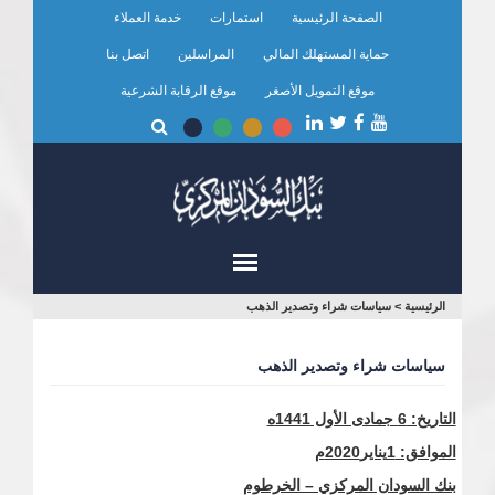
تجاوز
الصفحة الرئيسية
استمارات
خدمة العملاء
إلى
المحتوى
حماية المستهلك المالي
المراسلين
اتصل بنا
الرئيسي
موقع التمويل الأصغر
موقع الرقابة الشرعية
أنت
الرئيسية
>
سياسات شراء وتصدير الذهب
هنا
سياسات شراء وتصدير الذهب
التاريخ: 6 جمادى الأول 1441ه
الموافق: 1يناير
2020م
بنك السودان المركزي – الخرطوم