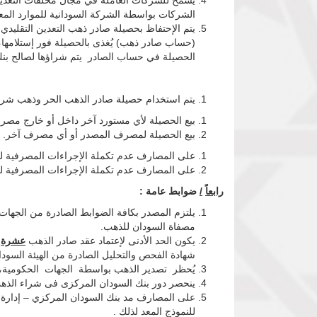
يُسمح للشركات العاملة في مجال مخلفات التعدين ب
الشركات بواسطة الشركة السودانية للموارد المعد
يتم الإحتفاظ بحصيلة صادر ذهب التعدين التقلي
(حساب صادر ذهب) يُغذى بالحصيلة فور إستلامها،
الحصيلة في حساب الصادر يتم شراؤها لصالح بن
يتم استخدام حصيلة صادر الذهب الحر وذهب شركا
بيع الحصيلة لأي مستورد آخر داخل أو خارج مصر
بيع الحصيلة لمصرف المصدر أو أي مصرف آخر.
على المصارف عدم تكملة الإجراءات المصرفية 
على المصارف عدم تكملة الإجراءات المصرفية لصاد
رابعاً
/
ضوابط عامة :
يلتزم المصدر بكافة الضوابط الصادرة من الجهات 
مصفاة السودان للذهب.
يكون الحد الأدنى لإعتماد عقد صادر الذهب
عشرة
ك
شهادة الفحص والتحليل الصادرة من الهيئة السودا
يُحظر تصدير الذهب بواسطة الجهات الحكومية، وا
ينحصر دور بنك السودان المركزى فى شراء الذهب ب
على المصارف مد بنك السودان المركزي – إدارة ال
للنموذج المعد لذلك .