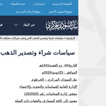
تجاوز
الصفحة الرئيسية
استمارات
خدمة العملاء
حما
إلى
المحتوى
موقع التمويل الأصغر
موقع الرقابة الشرعية
الرئيسي
عن البنك
قو
أنت
الرئيسية
>
سياسات شراء وتصدير الذهب الحر وذهب شركات مخلفات الت
هنا
سياسات شراء وتصدير الذهب 
التاريخ
04:
ذو القعدة1441هـ
الموافق :
25
/يونيو/2020م
بنك السودان المركزي – الخرطوم
إلإدارة العامة للسياسات والبحوث وإلاحصاء
منشور إدارة السياسات رقم (16/2020)
معنون إلى كافة المصارف والجهات ذات الصلة