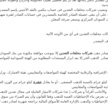
تصدير كامل إنتاجها بعد أن يتم تحصيل نصيب الحكومة والأرباح والعوائد الجليلة
نية .
دي ونصيب شركات مخلفات التعدين فى حساب مكتبي بالنقد الأجنبي بإسم المصدر
 على أن تبقى حصيلة الصادر الخاصة بالمصدرين في حسابات الصادر لفترة شهر كح
ك السودان المركزي وبسعر صرفه المعلن .
ت مخلفات التعدين في أي من الأوجه الآتية :
ف المصدر.
لصادر ذهب
شركات مخلفات التعدين
إلا بموجب موافقة مكتوبة من بنك السودان 
ر الذهب الحر إلا بعد ابراز المستندات المطلوبة من الهيئة السودانية للمواصف
الإشرافية والرقابية المختصة كهيئة المواصفات والمقاييس، هيئة الجمارك، وزار
يلو جرام بالنسبة للذهب المصفى ، أو ما يعادل
عشرة
كيلو جرام من الوزن ال
نية للمواصفات والمقاييس.
لأجانب أفراداً و شركات ( عدا شركات الامتياز العاملة فى مجال تعدين الذهب
غرض بناء الإحتياطيات العينية للذهب وفقا للقانون وأن يتم الشراء من سوق ا
إحتياطيات والذهب بالإدارة العامة للأسواق المالية براجعة شهرية لصادر ذهب ا