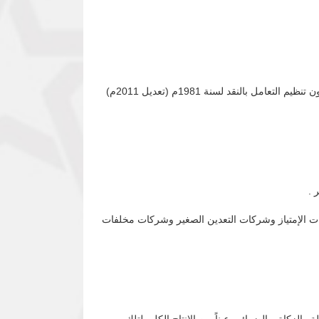
بناءً على قرارات اللجنة العليا للطواريء الإقتصادية وعملاً بسلطات محافظ بنك السودان المركزي بموجب المادة (7) والمادة (8) من قانون تنظيم التعامل بالنقد لسنة 1981م (تعديل 2011م)
20 الخاص بسياسات شراء وتصدير الذهب لشركات الإمتياز وشركات التعدين الصغير وشركات مخلفات