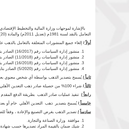
التعامل بالنقد لسنة 1981م (تعديل 2011م) والمادة (20) من لائحة تنظيم التعامل بالنقد لسنة 2013م ، فقد تقرر الآتي :
أولاً
/
إلغاء جميع المنشورات المتعلقة بالتعامل بالذهب على
منشور إدارة السياسات رقم (16/2017) الصادر بتاريخ 26 نوفمبر2017 الخاص بضوابط شراء وتصدير الذهب .
منشور إدارة السياسات رقم (11/2018) الصادر بتاريخ 7 أكتوبر 2018 الخاص بتعديلات ضوابط شراء وتصدير الذهب .
منشور إدارة السياسات رقم (16/2018) الصادر بتاريخ 4 ديسمبر 2018 الخاص بسياسات شراء وتصدير الذهب .
منشور إدارة السياسات رقم (5/2020) الصادر بتاريخ 1 يناير 2020 الخاص بسياسات شراء وتصدير الذهب .
ثانياً /
يُسمح بتصدير الذهب بواسطة أي شخص معنوي بعد إ
ثالثاً
/
شراء 100% من حصيلة صادر ذهب التعدين الأهلي بواسطة المصارف بالسعر المتفق عليه لصالح وزارة المالية والتخطيط الإقتصادي .
رابعاً /
تنفيذ عمليات صادر الذهب بطريقة الدفع المقدم ف
خامساً
/
يُسمح بتصدير ذهب التعدين الأهلي خام أو بعد ت
سادساً
/
تصدير الذهب بغرض التصنيع والإعادة ، وفقاً للضو
موافقة وزارة الصناعة والتجارة.
شيك ضمان بالقيمة المراد تصديرها حسب شهادة ال