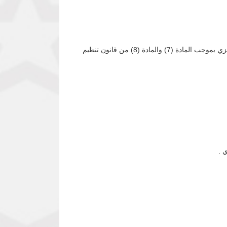
بالإشارة لموجهات وزارة المالية والتخطيط الإقتصادي حول سياسات شراء وتصدير الذهب وعملاً بسلطات محافظ بنك السودان المركزي بموجب المادة (7) والمادة (8) من قانون تنظيم