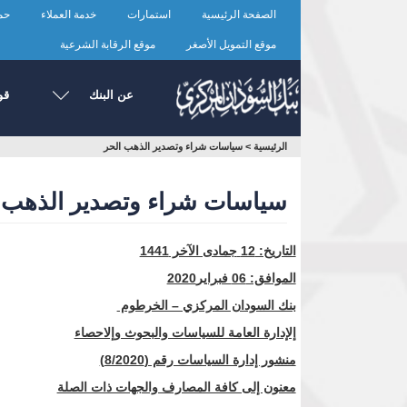
تجاوز
الصفحة الرئيسية
استمارات
خدمة العملاء
حما
إلى
المحتوى
موقع التمويل الأصغر
موقع الرقابة الشرعية
الرئيسي
عن البنك
قو
أنت
الرئيسية
>
سياسات شراء وتصدير الذهب الحر
هنا
سياسات شراء وتصدير الذهب 
التاريخ:
12
جمادى الآخر 1441
الموافق: 06
فبراير2020
بنك السودان المركزي – الخرطوم
إلإدارة العامة للسياسات والبحوث وإلاحصاء
منشور إدارة السياسات رقم (8/2020)
معنون إلى كافة المصارف والجهات ذات الصلة