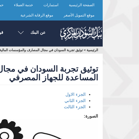
تجاوز
الصفحة الرئيسية
استمارات
خدمة العملاء
حما
إلى
المحتوى
موقع التمويل الأصغر
موقع الرقابة الشرعية
الرئيسي
عن البنك
قو
أنت
الرئيسية
>
توثيق تجربة السودان في مجال المصارف والمؤسسات المالية 
هنا
توثيق تجربة السودان في مجال
المساعدة للجهاز المصرفي
الجزء الاول
الجزء الثاني
الجزء الثالث
الصورة: