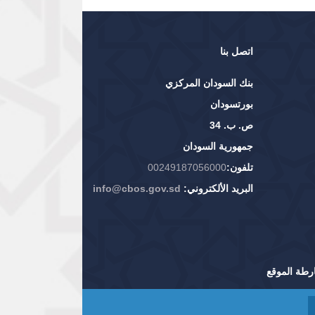
اتصل بنا
بنك السودان المركزي
بورتسودان
ص. ب. 34
جمهورية السودان
تلفون:
00249187056000
البريد الألكتروني:
info@cbos.gov.sd
رطة الموقع