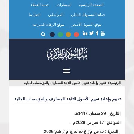
تجاوز
الصفحة الرئيسية
استمارات
خدمة العملاء
إلى
المحتوى
حماية المستهلك المالي
المراسلين
اتصل بنا
الرئيسي
موقع التمويل الأصغر
موقع الرقابة الشرعية
أنت
الرئيسية
>
تقييم وإعادة تقييم الأصول الثابتة للمصارف والمؤسسات المالية
هنا
تقييم وإعادة تقييم الأصول الثابتة للمصارف والمؤسسات المالية
التاريخ: 29
شعبان
1447هـ
الموافق: 17 فبراير 2026م
النمرة : ب س م/إ ع ت ت ج م /إ شم/2026