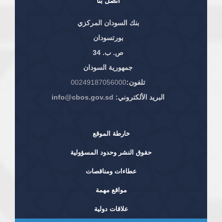
اتصل بنا
بنك السودان المركزي
بورتسودان
ص. ب. 34
جمهورية السودان
تلفون:
00249187056000
البريد الألكتروني:
info@cbos.gov.sd
خارطة الموقع
حقوق النشر وحدود المسؤولية
عطاءات ومناقصات
مواقع مهمة
علاقات دولية