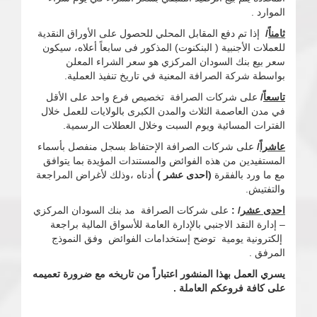
الموارد .
ثامناً
/
إذا تم دفع المقابل المحلي للحصول على الأوراق النقدية
للعملات الأجنبية ( البنكنوت) المذكور فى سابعاً أعلاه، سيكون
سعر بيع بنك السودان المركزي هو سعر الشراء المعلن
بواسطة شركة الصرافة المعنية في تاريخ تنفيذ العملية.
تاسعاً
/
على شركات الصرافة تخصيص فرع واحد على الأقل
في مدن العاصمة الثلاث والمدن الكبرى بالولايات للعمل خلال
الفترات المسائية ويوم السبت وخلال العطلات الرسمية.
عاشراً
/
على شركات الصرافة الإحتفاظ بسجل منفصل بأسماء
المستفيدين من هذه الفوائض والمستندات المؤيدة بما يتوافق
مع ما ورد بالفقرة
(احدى عشر )
أدناه ،وذلك لأغراض المراجعة
والتفتيش.
احدى عشر
/ :
على شركات الصرافة مد بنك السودان المركزي
– إدارة النقد الاجنبي بالإدارة العامة للأسواق المالية براجعة
إلكترونية يومية توضح إستخدامات الفوائض وفق النموذج
المرفق .
يسري العمل بهذا المنشور اعتباراً من تاريخه مع ضرورة تعميمه
على كافة فروعكم العاملة .