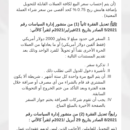
(أن يتم إحتساب سعر البيع لكافة العملات القابلة للتحويل
بإضافة هامش ربح 0.75 % كحد أقصى من سعر شراء العملة
المعنية) .
ثالثاً/
تعديل الفقرة ثانياً (1) من منشور إدارة السياسات رقم
5/2021 الصادر بتاريخ 21/فبراير/2021م لتقرأ كالآتي:
السفر في حدود مبلغ لا يتجاوز 2000 دولار أمريكي
(فقط ألفين دولار أمريكي) أو ما يعادلها من العملات
الحرة الأخرى نقداً أو تحويلاً للفرد الواحد وذلك بعد
تقديم المستندات التالية :
تذكرة سفر .
تأشيرة دخول للدول التى تطلب ذلك .
أن يتم البيع مرة واحدة كل ستة أشهر ، شريطة ألا يكون
المشتري قد قام بالشراء من أي مصرف أو صرافة خلال
هذه الفترة وبعد التأكد من ختم الخروج أو التحويلات
السابقة.
يجب أن تقوم شركات الصرافة بختم جواز السفر
بالصفحة الأخيرة بالمبلغ المباع.
رابعاً
/ تعديل الفقرة (2) من منشور إدارة السياسات رقم
8/2021 الصادر بتاريخ 29 أبريل /2021م لتقرأ كالآتي :
(يتم التحويل للعاملين الأجانب الذين ليس لديهم عقودات عمل