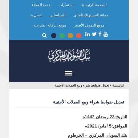
تجاوز
الصفحة الرئيسية
استمارات
خدمة العملاء
إلى
المحتوى
حماية المستهلك المالي
المراسلين
اتصل بنا
الرئيسي
موقع التمويل الأصغر
موقع الرقابة الشرعية
أنت
الرئيسية
>
تعديل ضوابط شراء وبيع العملات الأجنبية
هنا
تعديل ضوابط شراء وبيع العملات الأجنبية
التاريخ:
23 رمضان 1442ه
الموافق:5 /مايو/ 2021م
بنك السودان المركزي – الخرطوم