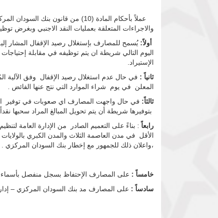
والاجراءات المتعلقة بعمليات النقد الاجنبي وبغرض توظيف
أولاً:
الإستيراد.
ثانياً :
في حال عدم استغلال رصيد الإقفال وفق الآلية المُش
المعلن في يوم شراء الموارد التي نتج عنها الفائض .
ثالثاً:
في حال واجهت المصارف اي صعوبات في توفير الاوراق 
بتوفيرها شريطة أن يتم تحويل المبالغ المراد سحبها نقدا
رابعاً
الأقل في مدن العاصمة الثلاث والمدن الكبري بالولايات 
،واعلان ذلك للجمهور مع إخطار بنك السودان المركزي .
خامساً :
على المصارف الإحتفاظ بسجل منفصل بأسماء الم
سادساً :
على المصارف مد بنك السودان المركزي – إدارة ا