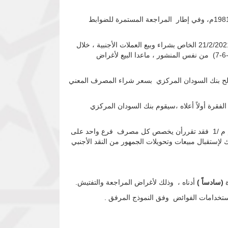
عملاً بأحكام المادة (10) من قانون بنك السودان المركزي لسنة 2002م ، مقروءة مع المادة (8) من قانون تنظيم التعامل بالنقد لسنة 1981م، وفي إطار المراجعة المستمرة للضوابط
يُسمح للمصارف بإستغلال رصيد الإقفال المشار إليه في الفقرة رابعاً – 4 من منشور إدارة السياسات رقم 3/2021 الصادر بتاريخ 21/2/2021 الخاص بشراء وبيع العملات الأجنبية ، خلال
اليوم التالي شريطة ان يتم توظيفه في مقابلة إحتياجات العملاء والمتعاملين معها لكافة الأغراض الواردة بالبند ثالثاً - الفقرات (2 -3-4-5-6-7) من نفس المنشور ، ماعدا البيع لأغراض
ي لصالح بنك السودان المركزي بسعر شراء المصرف المعني
لفقرة أولاً أعلاه ،سيقوم بنك السودان المركزي
: بناءً على التعميم الصادر من الإدارة العامة لتنظيم و تنمية الجهاز المصرفي بتاريخ 21/3/2021م بالنمرة ب س م / إ ت ت ج م / م م /1 فقد تقررأن يخصص كل مصرف فرع واحد على
لإستقبال مبيعات وتحويلات الجمهور من النقد الأجنبي
ة
(سادساً )
أدناه ، وذلك لأغراض المراجعة والتفتيش.
 إستخدامات الفوائض وفق النموذج المرفق .