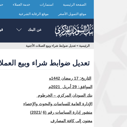
تجاوز
الصفحة الرئيسية
استمارات
خدمة العملاء
حما
إلى
المحتوى
موقع التمويل الأصغر
موقع الرقابة الشرعية
الرئيسي
عن البنك
قو
أنت
الرئيسية
>
تعديل ضوابط شراء وبيع العملات الأجنبية
هنا
تعديل ضوابط شراء وبيع العملات
التاريخ:
17 رمضان 1442ه
الموافق: 29 أبريل 2021م
بنك السودان المركزي – الخرطوم
الإدارة العامة للسياسات والبحوث والإحصاء
منشور إدارة السياسات رقم (6
/2021)
معنون إلى كافة المصارف