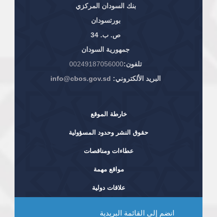
بنك السودان المركزي
بورتسودان
ص. ب. 34
جمهورية السودان
تلفون:
00249187056000
البريد الألكتروني:
info@cbos.gov.sd
خارطة الموقع
حقوق النشر وحدود المسؤولية
عطاءات ومناقصات
مواقع مهمة
علاقات دولية
انضم إلى القائمة البريدية