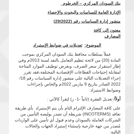
بنك السودان المركزي – الخرطوم
الإدارة العامة للسياسات والبحوث والإحصاء
منشور إدارة السياسات رقم (29/2022)
معنون إلى كافة
المصارف
الموضوع:
تعديلات في ضوابط الإستيراد
عملاً بسلطات محافظ بنك السودان المركزي بموجب
المادة (20) من لائحة تنظيم التعامل بالنقد لسنة 2013م وفي
إطار استقرار سعر الصرف، وبغرض توظيف الموارد المتاحة
لمقابلة إحتياجات القطاعات الإقتصادية المختلفة،فقد تقرر
إجراء التعديلات التالية على منشور إدارة السياسات رقم 18/
2022 الصادر بتاريخ 9 مارس 2022م والخاص بإجراءات
وضوابط الاستيراد:
أولاً/
تعديل الفقرة (ثانياً -1- ز) لتقرأ كالآتي :
على كافة المصارف الإلتزام التام بأن يتم الإستيراد بأي طريقة
تعاقد (INCOTERMS) شريطة أن تصدر بوليصة التأمين من
الشركات العاملة بالسودان وعدم قبول أي تأمين على الواردات
مُصدر من جهة خارجية بإستثناء إستيراد الجهات والحالات
التالية: