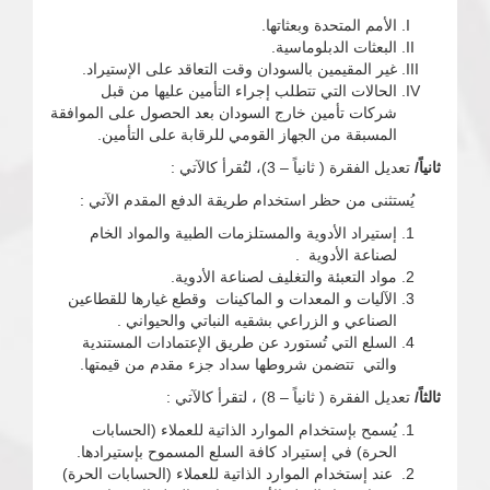
الأمم المتحدة وبعثاتها.
البعثات الدبلوماسية.
غير المقيمين بالسودان وقت التعاقد على الإستيراد.
الحالات التي تتطلب إجراء التأمين عليها من قبل
شركات تأمين خارج السودان بعد الحصول على الموافقة
المسبقة من الجهاز القومي للرقابة على التأمين.
ثانياً/
تعديل الفقرة ( ثانياً – 3)، لتُقرأ كالآتي :
يُستثنى من حظر استخدام طريقة الدفع المقدم الآتي :
إستيراد الأدوية والمستلزمات الطبية والمواد الخام
لصناعة الأدوية .
مواد التعبئة والتغليف لصناعة الأدوية.
الآليات و المعدات و الماكينات وقطع غيارها للقطاعين
الصناعي و الزراعي بشقيه النباتي والحيواني .
السلع التي تُستورد عن طريق الإعتمادات المستندية
والتي تتضمن شروطها سداد جزء مقدم من قيمتها.
ثالثاً/
تعديل الفقرة ( ثانياً – 8) ، لتقرأ كالآتي :
يُسمح بإستخدام الموارد الذاتية للعملاء (الحسابات
الحرة) في إستيراد كافة السلع المسموح بإستيرادها.
عند إستخدام الموارد الذاتية للعملاء (الحسابات الحرة)