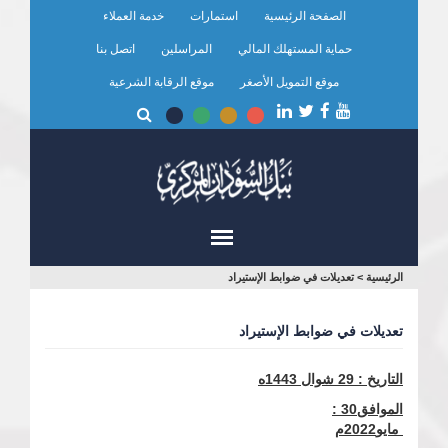
تجاوز
الصفحة الرئيسية
استمارات
خدمة العملاء
إلى
المحتوى
حماية المستهلك المالي
المراسلين
اتصل بنا
الرئيسي
موقع التمويل الأصغر
موقع الرقابة الشرعية
أنت
الرئيسية
>
تعديلات في ضوابط الإستيراد
هنا
تعديلات في ضوابط الإستيراد
التاريخ :
29
شوال 1443ه
الموافق
30 :
مايو2022م