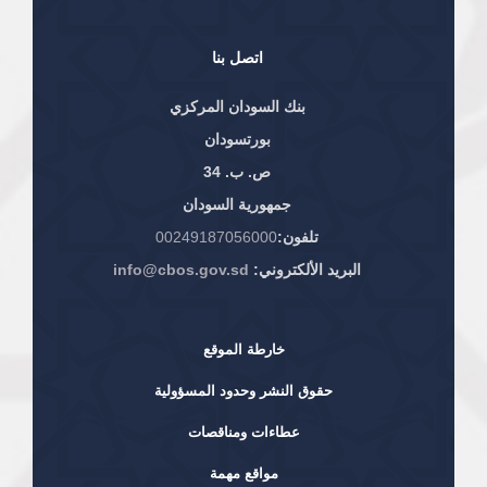
اتصل بنا
بنك السودان المركزي
بورتسودان
ص. ب. 34
جمهورية السودان
تلفون:
00249187056000
البريد الألكتروني:
info@cbos.gov.sd
خارطة الموقع
حقوق النشر وحدود المسؤولية
عطاءات ومناقصات
مواقع مهمة