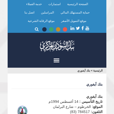
تجاوز
الصفحة الرئيسية
استمارات
خدمة العملاء
إلى
المحتوى
حماية المستهلك المالي
المراسلين
اتصل بنا
الرئيسي
موقع التمويل الأصغر
موقع الرقابة الشرعية
أنت
الرئيسية
>
بنك آيفوري
هنا
بنك آيفوري
بنك آيفوري
تاريخ التأسيس :
14 أغسطس 1994م
الموقع:
الخرطوم – شارع البرلمان
التلفون:
784517 (83)