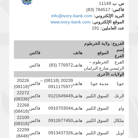
ص. ب
11149
فاكس:
784517 (83)
البريد الإلكتروني:
info@ivory-bank.com
الموقع الإلكتروني:
www.ivory-bank.com
عدد العاملين:
191
الفروع: ولاية الخرطوم
إسم
الموقع
هاتف
فاكس
الفرع
الفرع
الخرطوم –
هاتف
776972 (83)
فاكس
الرئيسي
شارع البرلمان
الولايات الأخرى
20226
20239 (08118) –
جوبا
مدينة جوبا
هاتف
فاكس
(08118)
0911175977
22272
الرنك
السوق الكبير
هاتف
0121649449
فاكس
(08338)
22268
واو
السوق الكبير
هاتف
0910703044
فاكس
(08418)
22100
ملكال
السوق الكبير
هاتف
0912677450
فاكس
(08318)
22299
أويل
السوق الكبير
هاتف
0913437326
فاكس
(8448)