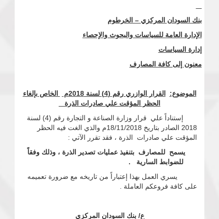
بنك السودان المركزي – الخرطوم
الإدارة العامة للسياسات والبحوث والإحصاء
إدارة السياسات
معنون إلى كافة المصارف
الموضوع:
القرار الوازري رقم (4) لسنة 2018م
الخاص بإلغاء
الحظر المؤقت علي صادرات الذرة
إستناداً علي قرار وزارة الصناعة و التجارة رقم (4) لسنة
2018 الصادر بتاريخ 18/11/2018م والذي الغت فيه الحظر
المؤقت علي صادرات الذرة ، فقد تقرر الآتي :
يسمح للمصارف بتنفيذ عمليات تصدير الذرة ، وذلك وفقاً
للضوابط السارية .
يسري العمل بهذا إعتباراً من تاريخه مع ضرورة تعميمه
على كافة فروعكم العاملة .
ع/ بنك السودان المركزي