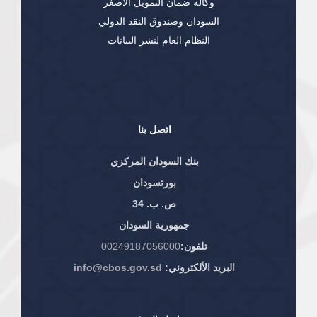
وكالة ضمان التمويل الاصغر
السودان وصندوق النقد الدولي
النظام العام لنشر البيانات
اتصل بنا
بنك السودان المركزي
بورتسودان
ص. ب. 34
جمهورية السودان
تلفون:
00249187056000
البريد الألكتروني:
info@cbos.gov.sd