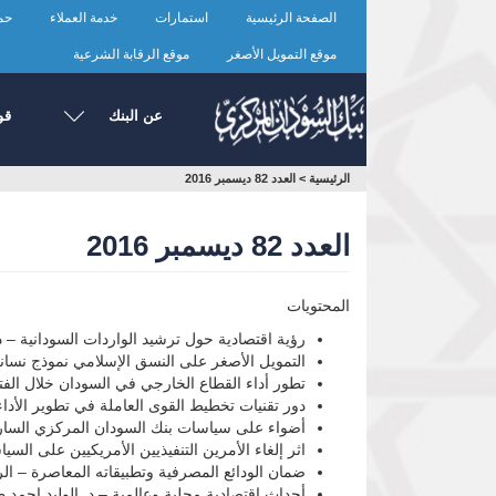
تجاوز
الصفحة الرئيسية
استمارات
خدمة العملاء
حما
إلى
المحتوى
موقع التمويل الأصغر
موقع الرقابة الشرعية
الرئيسي
عن البنك
قو
أنت
الرئيسية
>
العدد 82 ديسمبر 2016
هنا
العدد 82 ديسمبر 2016
المحتويات
رؤية اقتصادية حول ترشيد الواردات السودانية – 
التمويل الأصغر على النسق الإسلامي نموذج نساني
تطور أداء القطاع الخارجي في السودان خلال الفترة (1992-2015) د. موسى الفاضل مكي – الإدارة العامة للسياسات والبحو
دور تقنيات تخطيط القوى العاملة في تطوير الأداء –
أضواء على سياسات بنك السودان المركزي السارية
اثر إلغاء الأمرين التنفيذيين الأمريكيين على السي
ضمان الودائع المصرفية وتطبيقاته المعاصرة – الري
أحداث اقتصادية محلية وعالمية – د. الوليد احمد ط