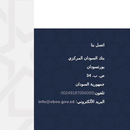
اتصل بنا
بنك السودان المركزي
بورتسودان
ص. ب. 34
جمهورية السودان
تلفون:
00249187056000
البريد الألكتروني:
info@cbos.gov.sd