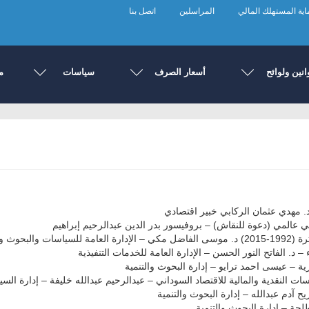
ية المستهلك المالي
المراسلين
اتصل بنا
انين ولوائح
أسعار الصرف
سياسات
م
د. مهدي عثمان الركابي خبير اقتصادي
 عالمي (دعوة للنقاش) – بروفيسور بدر الدين عبدالرحيم إبراهيم
ث والإحصاء
 د. الفاتح النور الحسن – الإدارة العامة للخدمات التنفيذية
 – عيسى احمد ترايو – إدارة البحوث والتنمية
اسات النقدية والمالية للاقتصاد السوداني – عبدالرحيم عبدالله خليفة – إدارة الس
ح آدم عبدالله – إدارة البحوث والتنمية
لحة – إدارة البحوث والتنمية