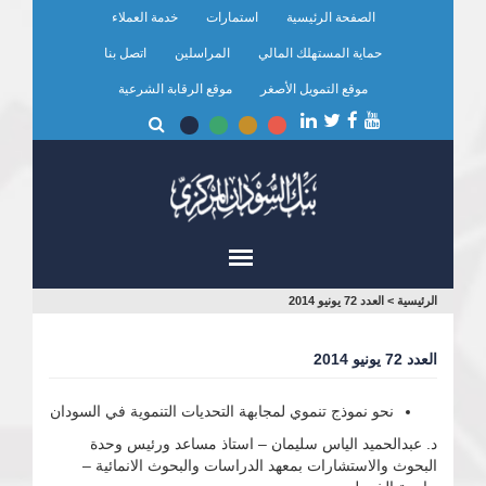
تجاوز
الصفحة الرئيسية
استمارات
خدمة العملاء
إلى
المحتوى
حماية المستهلك المالي
المراسلين
اتصل بنا
الرئيسي
موقع التمويل الأصغر
موقع الرقابة الشرعية
أنت
الرئيسية
>
العدد 72 يونيو 2014
هنا
العدد 72 يونيو 2014
نحو نموذج تنموي لمجابهة التحديات التنموية في السودان
د. عبدالحميد الياس سليمان – استاذ مساعد ورئيس وحدة
البحوث والاستشارات بمعهد الدراسات والبحوث الانمائية –