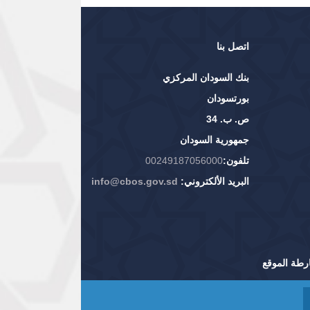
اتصل بنا
بنك السودان المركزي
بورتسودان
ص. ب. 34
جمهورية السودان
تلفون:
00249187056000
البريد الألكتروني:
info@cbos.gov.sd
رطة الموقع