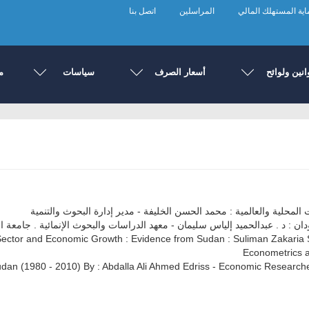
ية المستهلك المالي
المراسلين
اتصل بنا
انين ولوائح
أسعار الصرف
سياسات
م
 المحلية والعالمية : محمد الحسن الخليفة - مدير إدارة البحوث والتنمية
ن : د . عبدالحميد إلياس سليمان - معهد الدراسات والبحوث الإنمائية . جامعة 
Sector and Economic Growth : Evidence from Sudan : Suliman Zakaria S
Econometrics an
udan (1980 - 2010) By : Abdalla Ali Ahmed Edriss - Economic Researc