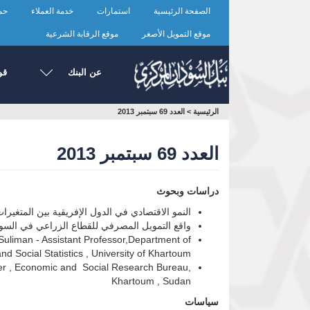
تجاوز
الصفحة الرئيسية
استمارات
خدمة العملاء
حما
إلى
المحتوى
موقع التمويل الأصغر
موقع الرقابة الشرعية
الرئيسي
عن البنك
قو
أنت
الرئيسية
>
العدد 69 سبتمبر 2013
هنا
العدد 69 سبتمبر 2013
دراسات وبحوث
النمو الاقتصادي في الدول الإفريقية بين المتغيرات
واقع التمويل المصرفي للقطاع الزراعي في السودا
uliman - Assistant Professor,Department of
d Social Statistics , University of Khartoum
her , Economic and Social Research Bureau,
Khartoum , Sudan
سياسات