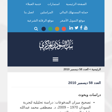
تجاوز
الصفحة الرئيسية
استمارات
خدمة العملاء
إلى
المحتوى
حماية المستهلك المالي
المراسلين
اتصل بنا
الرئيسي
موقع التمويل الأصغر
موقع الرقابة الشرعية
أنت
الرئيسية
>
العدد 58 ديسمبر 2010
هنا
العدد 58 ديسمبر 2010
دراسات وبحوث
تصحيح ميزان المدفوعات: دراسة تحليلية لتجربة
السودان 1970 – 2009، د. مصطفى محمد عبدالله