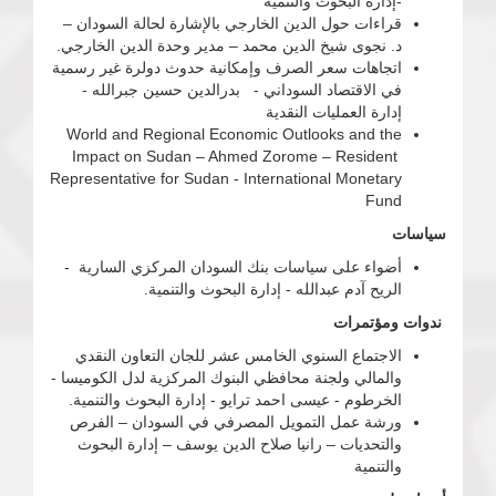
-إدارة البحوث والتنمية
قراءات حول الدين الخارجي بالإشارة لحالة السودان –
د. نجوى شيخ الدين محمد – مدير وحدة الدين الخارجي.
اتجاهات سعر الصرف وإمكانية حدوث دولرة غير رسمية
في الاقتصاد السوداني - بدرالدين حسين جبرالله -
إدارة العمليات النقدية
World and Regional Economic Outlooks and the
Impact on Sudan – Ahmed Zorome – Resident
Representative for Sudan - International Monetary
Fund
سياسات
أضواء على سياسات بنك السودان المركزي السارية -
الريح آدم عبدالله - إدارة البحوث والتنمية.
ندوات ومؤتمرات
الاجتماع السنوي الخامس عشر للجان التعاون النقدي
والمالي ولجنة محافظي البنوك المركزية لدل الكوميسا -
الخرطوم - عيسى احمد ترايو - إدارة البحوث والتنمية.
ورشة عمل التمويل المصرفي في السودان – الفرص
والتحديات – رانيا صلاح الدين يوسف – إدارة البحوث
والتنمية