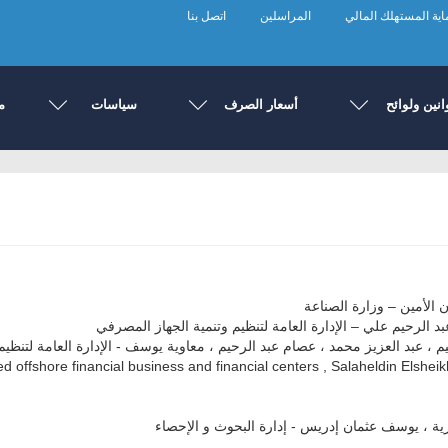
ية المستهلك المالي
المراسلين
اتصل بنا
انين ولوائح
أسعار الصرف
سياسات
م
ن الأمين – وزارة الصناعة
 الرحيم علي – الإدارة العامة لتنظيم وتنمية الجهاز المصرفي
م ، عبد العزيز محمد ، عصام عبد الرحيم ، معاوية يوسف - الإدارة العامة لتنظي
led offshore financial business and financial centers , Salaheldin Elshe
ة ، يوسف عثمان إدريس - إدارة البحوث و الإحصاء