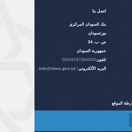
اتصل بنا
بنك السودان المركزي
بورتسودان
ص. ب. 34
جمهورية السودان
تلفون:
00249187056000
البريد الألكتروني:
info@cbos.gov.sd
رطة الموقع