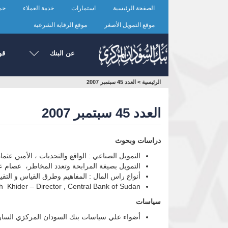
تجاوز
الصفحة الرئيسية
استمارات
خدمة العملاء
حما
إلى
المحتوى
موقع التمويل الأصغر
موقع الرقابة الشرعية
الرئيسي
عن البنك
قو
أنت
الرئيسية
>
العدد 45 سبتمبر 2007
هنا
العدد 45 سبتمبر 2007
دراسات وبحوث
التمويل الصناعي : الواقع والتحديات ، الأمين عثما
التمويل بصيغة المرابحة وتعدد المخاطر، عصام عبد
أنواع راس المال : المفاهيم وطرق القياس و التقيي
ikh Khider – Director , Central Bank of Sudan
سياسات
أضواء علي سياسات بنك السودان المركزي الساري