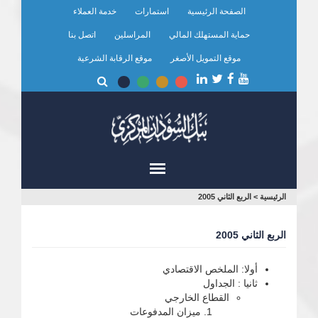
تجاوز
الصفحة الرئيسية
استمارات
خدمة العملاء
إلى
المحتوى
حماية المستهلك المالي
المراسلين
اتصل بنا
الرئيسي
موقع التمويل الأصغر
موقع الرقابة الشرعية
أنت
الرئيسية
>
الربع الثاني 2005
هنا
الربع الثاني 2005
أولا: الملخص الاقتصادي
ثانيا : الجداول
القطاع الخارجي
ميزان المدفوعات