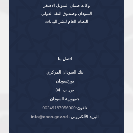
وكالة ضمان التمويل الاصغر
السودان وصندوق النقد الدولي
النظام العام لنشر البيانات
اتصل بنا
بنك السودان المركزي
بورتسودان
ص. ب. 34
جمهورية السودان
تلفون:
00249187056000
البريد الألكتروني:
info@cbos.gov.sd