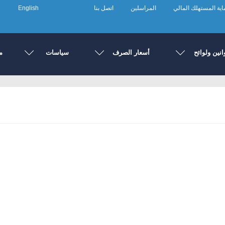
ية المستهلك المالي
المراسلين
اتصل بنا
English
انين ولوائح
أسعار الصرف
سياسات
م