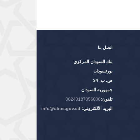
اتصل بنا
بنك السودان المركزي
بورتسودان
ص. ب. 34
جمهورية السودان
تلفون:
00249187056000
البريد الألكتروني:
info@cbos.gov.sd