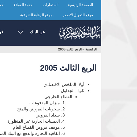
تجاوز
الصفحة الرئيسية
استمارات
خدمة العملاء
حما
إلى
المحتوى
موقع التمويل الأصغر
موقع الرقابة الشرعية
الرئيسي
عن البنك
قو
أنت
الرئيسية
>
الربع الثالث 2005
هنا
الربع الثالث 2005
أولا: الملخص الاقتصادي
ثانيا : الجداول
القطاع الخارجي
ميزان المدفوعات
سحوبات القروض والمنح
سداد القروض
العمليات الجارية غير المنظورة
موقف قروض القطاع العام
اتفاقية التجارة والدفع مع البنك 