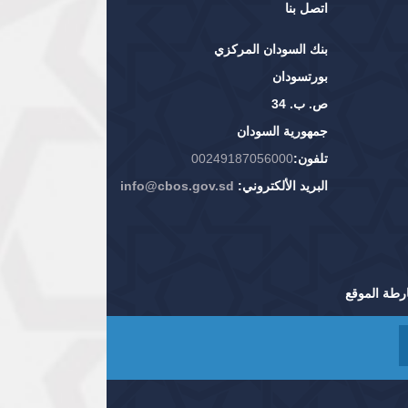
اتصل بنا
بنك السودان المركزي
بورتسودان
ص. ب. 34
جمهورية السودان
تلفون:
00249187056000
البريد الألكتروني:
info@cbos.gov.sd
رطة الموقع