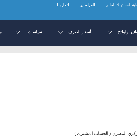
ية المستهلك المالي
المراسلين
اتصل بنا
انين ولوائح
أسعار الصرف
سياسات
م
المركزي المصري ( الحساب المشترك )