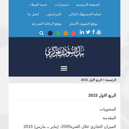
تجاوز
الصفحة الرئيسية
استمارات
خدمة العملاء
إلى
المحتوى
حماية المستهلك المالي
المراسلين
اتصل بنا
الرئيسي
موقع التمويل الأصغر
موقع الرقابة الشرعية
أنت
الرئيسية
>
الربع الاول 2015
هنا
الربع الاول 2015
المحتويات
المقدمة
الميزان التجاري خلال الفترة2005- (يناير ــ مارس) 2015