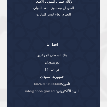
وكالة ضمان التمويل الاصغر
السودان وصندوق النقد الدولي
النظام العام لنشر البيانات
اتصل بنا
بنك السودان المركزي
بورتسودان
ص. ب. 34
جمهورية السودان
تلفون:
00249187056000
البريد الألكتروني:
info@cbos.gov.sd