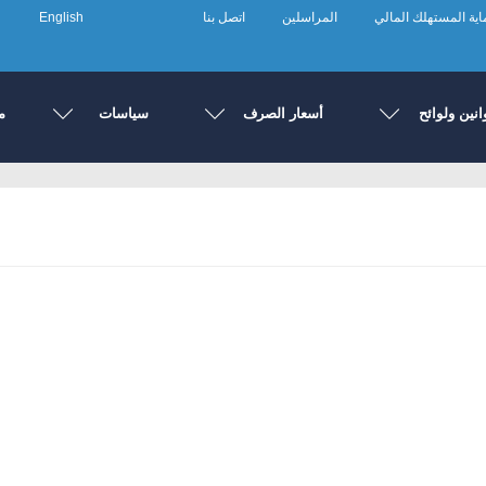
ية المستهلك المالي
المراسلين
اتصل بنا
English
انين ولوائح
أسعار الصرف
سياسات
م