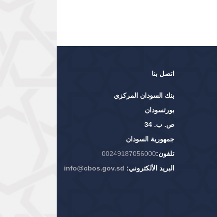
اتصل بنا
بنك السودان المركزي
بورتسودان
ص. ب. 34
جمهورية السودان
تلفون:
00249187056000
البريد الألكتروني:
info@cbos.gov.sd