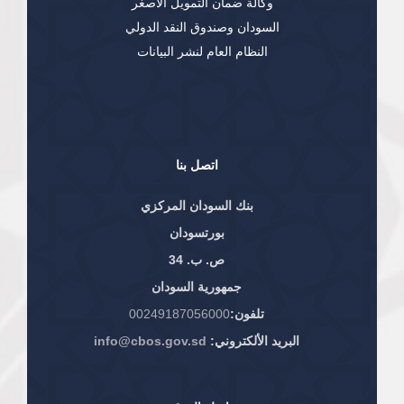
وكالة ضمان التمويل الاصغر
السودان وصندوق النقد الدولي
النظام العام لنشر البيانات
اتصل بنا
بنك السودان المركزي
بورتسودان
ص. ب. 34
جمهورية السودان
تلفون:
00249187056000
البريد الألكتروني:
info@cbos.gov.sd