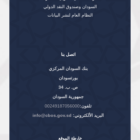
السودان وصندوق النقد الدولي
النظام العام لنشر البيانات
اتصل بنا
بنك السودان المركزي
بورتسودان
ص. ب. 34
جمهورية السودان
تلفون:
00249187056000
البريد الألكتروني:
info@cbos.gov.sd
خارطة الموقع