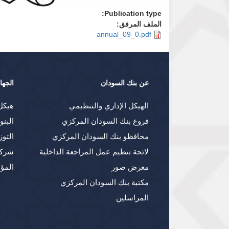
Publication type:
الملف المرفق:
annual_09_0.pdf
عن بنك السودان
الجها
الهيكل الإداري والتنظيمي
هيكل
فروع بنك السودان المركزي
البنو
محافظو بنك السودان المركزي
التوز
لائحة تنظيم عمل المراجعة الداخلية
شركا
معرض صور
المؤ
مكتبة بنك السودان المركزي
المراسلين