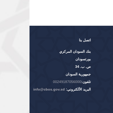
اتصل بنا
بنك السودان المركزي
بورتسودان
ص. ب. 34
جمهورية السودان
تلفون:
00249187056000
البريد الألكتروني:
info@cbos.gov.sd