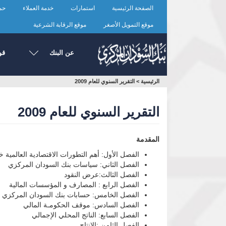
تجاوز
الصفحة الرئيسية
استمارات
خدمة العملاء
حما
إلى
المحتوى
موقع التمويل الأصغر
موقع الرقابة الشرعية
الرئيسي
عن البنك
قو
أنت
الرئيسية
>
التقرير السنوي للعام 2009
هنا
التقرير السنوي للعام 2009
المقدمة
الفصل الأول: أهم التطورات الاقتصادية العالمية خلال 
الفصل الثاني: سياسات بنك السودان المركزي
الفصل الثالث:عرض النقود
الفصل الرابع : المصارف و المؤسسات المالية
الفصل الخامس: حسابات بنك السودان المركزي للعام
الفصل السادس: موقف الحكومـة المالي
الفصل السابع: الناتج المحلي الإجمالي
الفصل الثامن :الإنتاج