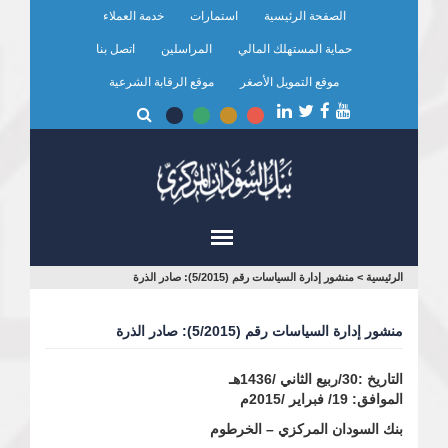
تجاوز
الصفحة الرئيسية
استمارات
خدمة العملاء
إلى
المحتوى
حماية المستهلك المالي
المراسلين
اتصل بنا
الرئيسي
موقع التمويل الأصغر
موقع الرقابة الشرعية
أنت
الرئيسية
>
منشور إدارة السياسات رقم (5/2015): صادر الذرة
هنا
منشور إدارة السياسات رقم (5/2015): صادر الذرة
التاريخ :30/ربيع الثاني /1436هـ
الموافق: 19/ فبراير /2015م
بنك السودان المركزي – الخرطوم