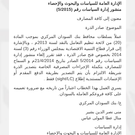
الإدارة العامة للسياسات والبحوث والإحصاء
منشور إدارة السياسات رقم (5/2015)
معنون إلى كافة المصارف
الموضوع: صادر الذرة
عملاً بسلطات محافظ بنك السودان المركزي بموجب المادة
(20) من لائحة تنظيم التعامل بالنقد لسنة 2013م ، وبالإشارة
إلى قرار قطاع التنمية الاقتصادية بمجلس الوزراء رقم (3) لسنة
2014 بخصوص فتح صادر الذرة ، فقد تقرر إلغاء منشور إدارة
السياسات رقم 5/2014 الصادر بتاريخ 21/4/2014م و السماح
للمصارف بتكملة الإجراءات المصرفية الخاصة بتصدير الذرة
شريطة الالتزام بأن يتم التصدير بطريقة الدفع المقدم أو
الإعتمادات المستندية إطلاع (sight/LC) فقط .
يسري العمل بهذا الخطاب اعتباراً من تاريخه مع ضرورة تعميمه
على كافة فروعكم العاملة بالسودان.
ع/ بنك السودان المركزي
منى نصر الدين بشير
منال عطا المولى عباس
إدارة السياسات
الإدارة العامة للسياسات و البحوث والإحصاء