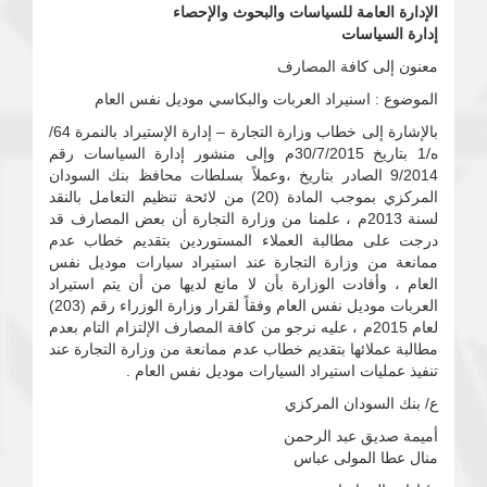
الإدارة العامة للسياسات والبحوث والإحصاء
إدارة السياسات
معنون إلى كافة المصارف
الموضوع : اسنيراد العربات والبكاسي موديل نفس العام
بالإشارة إلى خطاب وزارة التجارة – إدارة الإستيراد بالنمرة 64/
ه/1 بتاريخ 30/7/2015م وإلى منشور إدارة السياسات رقم
9/2014 الصادر بتاريخ ،وعملاً بسلطات محافظ بنك السودان
المركزي بموجب المادة (20) من لائحة تنظيم التعامل بالنقد
لسنة 2013م ، علمنا من وزارة التجارة أن بعض المصارف قد
درجت على مطالبة العملاء المستوردين بتقديم خطاب عدم
ممانعة من وزارة التجارة عند استيراد سيارات موديل نفس
العام ، وأفادت الوزارة بأن لا مانع لديها من أن يتم استيراد
العربات موديل نفس العام وفقاً لقرار وزارة الوزراء رقم (203)
لعام 2015م ، عليه نرجو من كافة المصارف الإلتزام التام بعدم
مطالبة عملائها بتقديم خطاب عدم ممانعة من وزارة التجارة عند
تنفيذ عمليات استيراد السيارات موديل نفس العام .
ع/ بنك السودان المركزي
أميمة صديق عبد الرحمن
منال عطا المولى عباس