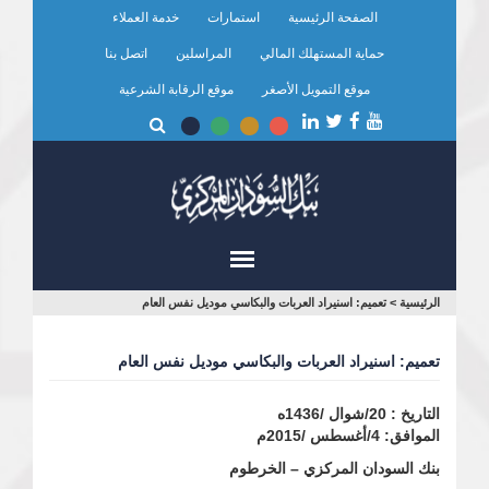
تجاوز
الصفحة الرئيسية
استمارات
خدمة العملاء
إلى
المحتوى
حماية المستهلك المالي
المراسلين
اتصل بنا
الرئيسي
موقع التمويل الأصغر
موقع الرقابة الشرعية
أنت
الرئيسية
>
تعميم: اسنيراد العربات والبكاسي موديل نفس العام
هنا
تعميم: اسنيراد العربات والبكاسي موديل نفس العام
التاريخ : 20/شوال /1436ه
الموافق: 4/أغسطس /2015م
بنك السودان المركزي – الخرطوم