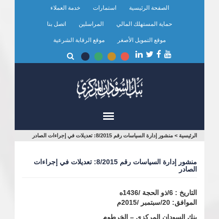
تجاوز
الصفحة الرئيسية
استمارات
خدمة العملاء
إلى
المحتوى
حماية المستهلك المالي
المراسلين
اتصل بنا
الرئيسي
موقع التمويل الأصغر
موقع الرقابة الشرعية
أنت
الرئيسية
>
منشور إدارة السياسات رقم 8/2015: تعديلات في إجراءات الصادر
هنا
منشور إدارة السياسات رقم 8/2015: تعديلات في إجراءات
الصادر
التاريخ : 6/ذو الحجة /1436ه
الموافق: 20/سبتمبر /2015م
بنك السودان المركزي – الخرطوم