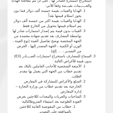
استخراج استمارة الصادر لها ، على أن تتم معالجة الهدايا
والعــــــينات بقيـــمة وفقاً للآتي:
الهدايا والعينات بقيمة خمسة ألف دولار فما دون
يجوز استلام قيمتها نقداً.
الهدايا والعينات بقيمة اكثر من خمسة ألف دولار
يتم استلام قيمتها بتحويل من الخارج فقط.
العينات بدون قيمة يتم إصدار استمارات صادر لها
بواسطة المصارف بعد تقديم شهادة معتمدة من
الجهة المختصة توضح تفاصيل العينة (نوع العينة ،
الوزن أو الكمية ، الجهة المصدر إليها ، الغرض
من التصدير ، .....إلخ) .
السماح للمصارف باستخراج استمارات الصــــادر (EX)
بدون قيمة للأغراض التالية :
الأمتعة الشخصية للأجانب العاملين بالبلاد بعد
تقديم خطاب من الجهة التي يعمل بها مقدم
الطلب.
السلع والأغراض للمشاركة في المعارض
الخارجية بعد تقديم خطاب من وزارة التجارة –
إدارة المعارض.
الشاحنات والعربات والمعدات لللاجئين بغرض
العودة الطوعية بعد استيفاء الشروطالتالية:
خطاب من المفوضية العامة لللاجئين
بالموافقة على التصدير.