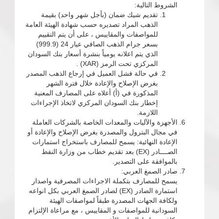
الشروط التالية:
تقديم شيك ضمان (بأجل شهر واحد) بقيمة
الذهب المراد تصديره حسب شهادة الهيئة العامة
للمواصفات والمقاييس ، على أن يتم التقييم
بسعر جرام الذهب الصافي عيار 24 (999.9)
الذي يتم اعلانه يومياً بنشرة أسعار بنك السودان
المركزي تحت الرمز (XAR) .
في حالة فشل العميل في إرجاع الذهب المصدر
بغرض الإصلاح والإعادة خلال فترة الشهر
المذكورة في (أ) أعلاه على المصارف المعنية
إخطار بنك السودان المركزي لاتخاذ الإجراءات
اللازمة.
الأجهزة والآليات والمعدات الخاصة بالشركات العاملة
في مجال البترول والمصدرة بغرض الإصلاح والإعادة أو
الإعادة النهائية: يسمح للمصارف باستخراج استمارات
الصــــادر (EX) بعد تقديم خطاب من وزارة النفط
بالموافقة على التصدير.
صادر الصمغ العربي:
يسمح للمصارف بتكملة الاجراءات المصرفية واصدار
استمارة الصادر (EX) لصادر الصمغ العربي بكل انواعه
ولكافة الجهات المصدرة طبقاً لمواصفات الهيئة
السودانية للمواصفات و المقاييس ، مع مراعاة الإلتزام