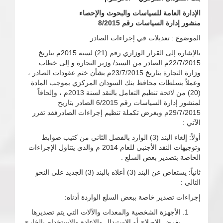
الإدارة العامة للسياسات والبحوث والإحصاء
منشور إدارة السياسات رقم 8/2015
الموضوع : تعديلات في إجراءات الصادر
بالإشارة إلى القرار الوزاري رقم (21) لسنة 2015م بتاريخ
22/7/2015م الصادر من السيد/ وزير التجارة و إلى خطاب
وزارة التجارة بتاريخ 23/7/2015م بشأن ختم عقودات الصادر ،
وعملاً بسلطات محافظ بنك السودان المركزي بموجب المادة
(20) من لائحة تنظيم التعامل بالنقد لسنة 2013م ، وإلحاقاً
لمنشور إدارة السياسات رقم 6/2015 الصادر بتاريخ
29/7/2015م وبغرض تكملة تنظيم إجراءات الصادرفقد تقرر
الآتي :
أولاً: إلغاء البند (3) الوارد بالفصل الثاني من كتيب ضوابط
وتوجيهات النقد الأجنبي للعام 2014 م والذي يتناول الإجراءات
الخاصة بتصدير بعض السلع .
ثانياً: يستعاض عن البند (3) أعلاه بالبند (3) الجديد على النحو
التالي :
إجراءات تصدير خاصة ببعض السلع الواردة أدناه:
الأجهزة الشخصية والمعدات والآلات التي يتم تصديرها
بغرض الاصلاح أو الاستبدال والإعادة والاستخدام بالخارج