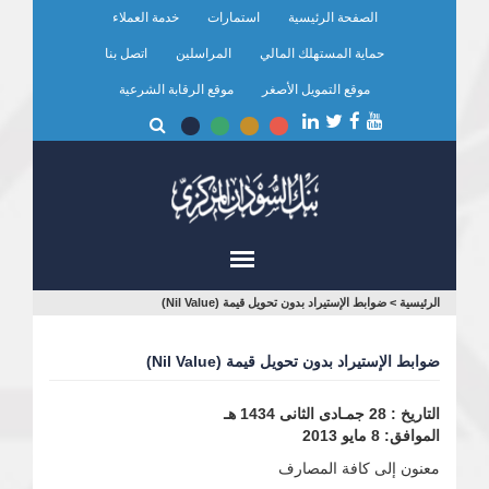
تجاوز
الصفحة الرئيسية
استمارات
خدمة العملاء
إلى
المحتوى
حماية المستهلك المالي
المراسلين
اتصل بنا
الرئيسي
موقع التمويل الأصغر
موقع الرقابة الشرعية
أنت
الرئيسية
>
ضوابط الإستيراد بدون تحويل قيمة (Nil Value)
هنا
ضوابط الإستيراد بدون تحويل قيمة (Nil Value)
التاريخ : 28 جمـادى الثانى 1434 هـ
الموافق: 8 مايو 2013
معنون إلى كافة المصارف