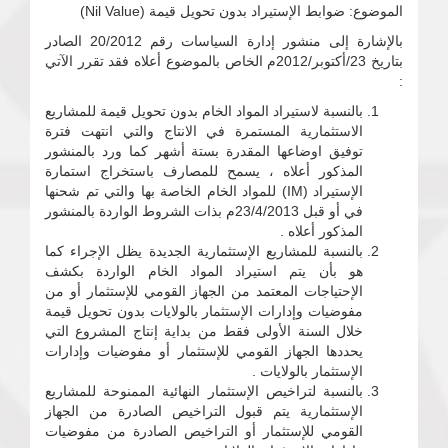
الموضوع: ضوابط الإستيراد بدون تحويل قيمة (Nil Value)
بالإشارة إلى منشور إدارة السياسات رقم 20/2012 الصادر
بتاريخ 23/أكتوبر/2012م الخاص بالموضوع أعلاه فقد تقرر الآتي
:
بالنسبة لاستيراد المواد الخام بدون تحويل قيمة للمشاريع
الاستثمارية المستمرة في الانتاج والتي انتهت فترة
توفيق اوضاعها المقدرة بستة أشهر كما ورد بالمنشور
المذكور أعلاه ، يسمح للمصارف باستخراج استمارة
الإستيراد (IM) للمواد الخام الخاصة بها والتي تم شحنها
في أو قبل 23/4/2013م بذات الشروط الواردة بالمنشور
المذكور أعلاه .
بالنسبة للمشاريع الإستثمارية الجديدة يظل الإجراء كما
هو بأن يتم استيراد المواد الخام الواردة بكشف
الإحتياجات المعتمد من الجهاز القومي للإستثمار أو من
مفوضيات وإدارات الإستثمار بالولايات بدون تحويل قيمة
خلال السنة الأولى فقط من بداية إنتاج المشروع التي
يحددها الجهاز القومي للإستثمار أو مفوضيات وإدارات
الإستثمار بالولايات .
بالنسبة لتراخيص الإستثمار النهائية الممنوحة للمشاريع
الإستثمارية يتم قبول التراخيص الصادرة من الجهاز
القومي للإستثمار أو التراخيص الصادرة من مفوضيات