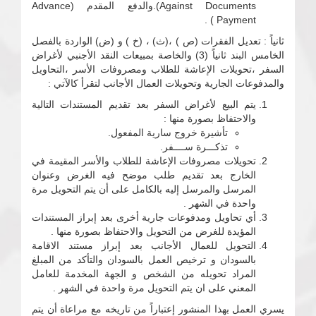
Against Documents).والدفع المقدم (Advance
Payment ) .
ثانياً : تعديل الفقرات (ص ) ،(ث) ، (خ ) و (ض) الواردة بالفصل
الخامس البند ثانياً (3) والخاصة بمبيعات النقد الأجنبي لأغراض
السفر ،تحويلات الإعاشة للطلاب ومصروفات الأسر ،التحاويل
والمدفوعات الجارية وتحويلات العمال الأجانب لتقرأ كالآتي :
يتم البيع لأغراض السفر بعد تقديم المستندات التالية
والاحتفاظ بصورة منها :
تأشيرة خروج سارية المفعول.
تذكـــرة ســــفر.
تحويلات مصروفات الإعاشة للطلاب والأسر المقيمة في
الخارج بعد تقديم طلب موضح فيه الغرض وعنوان
المرسل والمرسل إليه بالكامل على أن يتم التحويل مرة
واحدة في الشهر .
أي تحاويل ومدفوعات جارية أخرى بعد إبراز المستندات
المؤيدة للغرض من التحويل والاحتفاظ بصورة منها .
التحويل للعمال الأجانب بعد إبراز مستند الاقامة
بالسودان و ترخيص العمل بالسودان والتأكد من المبلغ
المراد تحويله من الشخص و الجهة المخدمة للعامل
المعني على ان يتم التحويل مرة واحدة في الشهر .
يسري العمل بهذا المنشور إعتباراً من تاريخه مع مراعاة أن يتم