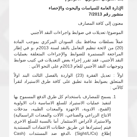
الإدارة العامة للسياسات والبحوث والإحصاء
منشور رقم 7/2013
معنون إلى كافة المصارف
الموضوع/ تعديلات في ضوابط واجراءات النقد الأجنبي
عملاً بسلطات محافظ بنك السودان المركزي بموجب المادة
(20) من لائحة تنظيم التعامل بالنقد لسنة 2013م ،و في إطار
المراجعة المستمرة للضوابط والإجراءات المتعلقة بعمليات
النقد الأجنبي، فقد تقرر إجراء بعض التعديلات في كتيب ضوابط
وتوجيهات النقد الأجنبي للعام 2013م على النحو الآتي :
اولاً : تعديل الفقرة (23) الواردة بالفصل الثالث البند اولاً
المتعلق بضوابط عامة تطبق على كافة طرق الاستيراد لتقرأ
كالآتي :
يسمح للمصارف باستخدام كل طرق الدفع المسموح بها
لتنفيذ عمليات الاستيراد للسلع الاساسية ذات الاولوية
(القمح، الادوية، الاجهزة والمعدات الطبيه، مدخلات
الانتاج الزراعي والصناعي، الآلات والمعدات الراسمالية)
والاستيراد لأغراض الاستثمار. أما بالنسبة للسلع الاخرى
فيتم إستيرادها عن طريق خطابات الاعتمادات المستندية
إطلاع (Sight/L/Cs) ،الدفع ضد المستندات (Cash