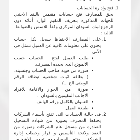
فتح وإدارة الحسابات :
يحق للمصارف فتح حسابات مقيمين بالنقد الاجنبي
للجهات المذكوره بتعريف المقيم الوارد أعلاه دون
الرجوع لبنك السودان المركزى وفقاً للاسس والضوابط
التالية :
على المصارف الاحتفاظ بسجل لكل حساب
يحتوي على معلومات كافية عن العميل تتمثل فى
الآتي:
طلب العميل لفتح الحساب حسب
الأنموذج الذى يحدده المصرف.
صورة من هوية صاحب الحساب وجنسيته.
( بطاقة اثبات شخصية /بطاقة الرقم
الوطني الخ ...)
صورة من الجواز والاقامة للافراد
الاجانب المقيمين بالسودان .
العنـوان بالكامل ورقم الهاتف.
طبيعة العمل.
فى حالـة الحسابات التى تفتح بأسماء الشركات
يحتفظ المصرف بصورة من شهادة التسجيل
الصادرة من مسجل عام الشركات وصورة من
العقد ولائحة التأسيس و قرار وخطاب إدارة
الشركة بفتح الحساب.مع تحديد الاشخاص