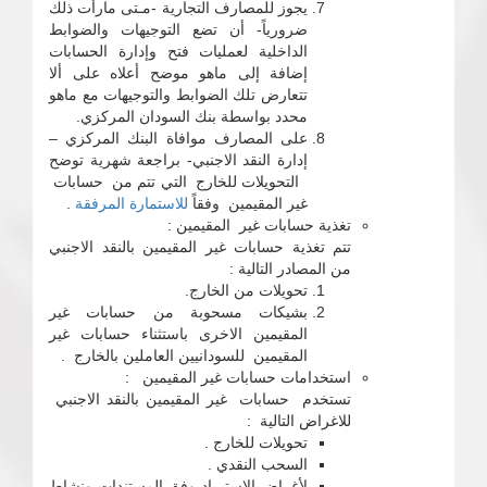
يجوز للمصارف التجارية -مـتى مارأت ذلك
ضرورياً- أن تضع التوجيهات والضوابط
الداخلية لعمليات فتح وإدارة الحسابات
إضافة إلى ماهو موضح أعلاه على ألا
تتعارض تلك الضوابط والتوجيهات مع ماهو
محدد بواسطة بنك السودان المركزي.
على المصارف موافاة البنك المركزي –
إدارة النقد الاجنبي- براجعة شهرية توضح
التحويلات للخارج التي تتم من حسابات
غير المقيمين وفقاً
للاستمارة المرفقة
.
تغذية حسابات غير المقيمين :
تتم تغذية حسابات غير المقيمين بالنقد الاجنبي
من المصادر التالية :
تحويلات من الخارج.
بشيكات مسحوبة من حسابات غير
المقيمين الاخرى باستثناء حسابات غير
المقيمين للسودانيين العاملين بالخارج .
استخدامات حسابات غير المقيمين :
تستخدم حسابات غير المقيمين بالنقد الاجنبي
للاغراض التالية :
تحويلات للخارج .
السحب النقدي .
لأغراض الاستيراد وفق المستندات ونشاط