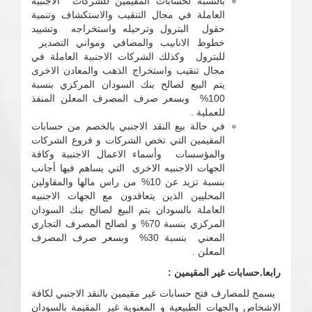
بالنسبة لحسابات المقيمين للشركات الاجنبية
العاملة في مجال التنقيب والاستكشاف وتنمية
حقول البترول وترحيله واستخراجه وتشييد
خطوط الانابيب والمصافي ومواني التصدير
للبترول وكذلك الشركات الاجنبية العاملة في
مجال تنقيب واستخراج الذهب والمعادن الاخرى
يتم البيع لصالح بنك السودان المركزي بنسبة
100% وبسعر صرف المصرف المعلن المنفذ
للعملية .
في حالة بيع النقد الاجنبي بالخصم من حسابات
المقيمين التي تخص الشركات و فروع الشركات
والمؤسسات وأسماء الاعمال الاجنبية وكافة
الجهات الاجنبيه الاخرى التي يساهم فيها أجانب
بنسبة تزيد عن 10% من راس مالها والمقاولين
المحليين الذين يتعاقدون مع الجهات الاجنبيه
العاملة بالسودان يتم البيع لصالح بنك السودان
المركزي بنسبة 70% و لصالح المصرف التجاري
المعني بنسبة 30% وبسعر صرف المصرف
المعلن .
رابعا.حسابات غير المقيمين :
يسمح للمصارف فتح حسابات غير مقيمين بالنقد الاجنبي لكافة
الاشخاص والجهات الطبيعية و المعنوية غير المقيمة بالسودان