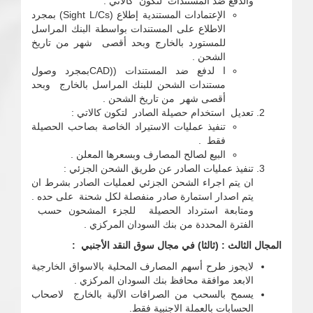
والدفع ضد المستندات لتكون كالاتي :
الإعتمادات المستندية إطلاع (Sight L/Cs) بمجرد
الاطلاع على المستندات بواسطة البنك المراسل
للمستورد بالخارج وبحد أقصى شهر من تاريخ
الشحن .
ا لدفع ضد المستندات ((CADبمجرد وصول
مستندات الشحن للبنك المراسل بالخارج وبحد
أقصى شهر من تاريخ الشحن .
تعديل استخدام حصيلة الصادر لتكون كالاتي :
تنفيذ عمليات الاستيراد الخاصة بصاحب الحصيلة
فقط .
البيع لصالح المصارف وبسعرها المعلن .
تنفيذ عمليات الصادر عن طريق الشحن الجزئي :
ان يتم اجراء الشحن الجزئي لعمليات الصادر بشرط ان
يتم اصدار استمارة صادر منفصلة لكل شحنة على حده .
ومتابعة استرداد الحصيلة للجزء المشحون حسب
الفترة المحددة من بنك السودان المركزي .
المجال الثالث : (ثالثا) في مجال سوق النقد الأجنبي :
لايجوز طرح أسهم المصارف المحلية بالاسواق الخارجية
الابعد موافقة محافظ بنك السودان المركزي .
يسمح بالسحب من الصرافات الآلية بالخارج لاصحاب
الحسابات بالعملة الاجنبية فقط.