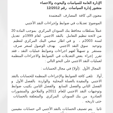
الإدارة العامة للسياسات والبحوث والاحصاء
منشور إدارة السياسات رقم 12/2012
معنون الى كافة المصارف المعتمدة
الموضوع: تعديلات في ضوابط وإجراءات النقد الأجنبي
عملاً بسلطات محافظ بنك السودان المركزي بموجب المادة 20
من لائحة تنظيم التعامل بالنقد الاجنبي لعام 1999م تعديل
لسنة 2003م ، و في اطار سعي البنك المركزي لتنظيم
وتوحيد سوق النقد الاجنبي بهدف الوصول لسعر صرف
مستقر و تسهيلاً لفهم اجراءات وضوابط عمليات النقد ، فقد
تقرر إجراء بعض التعديلات في الضوابط والاجراءات المنظمة
لعمليات النقد الاجنبي على النحو التالي :
المجال الأول :(أولا) في مجال الحسابات :
ِأولا. تلغى كافة الضوابط والإجراءات المنظمة للحسابات بالنقد
الاجنبي والمقيدة بالعملة المحلية والواردة بالفصل الأول و
الفصل الثاني والفصل السابع والفصل الثامن بكتيب ضوابط
وتوجيهات النقد الاجنبي للعام 2011م والملاحق والمنشورات
الصادرة من بنك السودان المركزي والمتعلقة بالحسابات
حتى تاريخه .
ثانيا. يتم تصنيف الحسابات بالنقد الأجنبي الي حسابات مقيمين