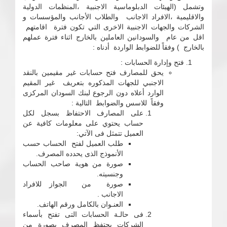
وتشمل (الهيئات الدبلوماسية الاجنبية ،المنظمات الدولية
والاقليمية ،الافراد الاجانب والطلاب الأجانب والمؤسسات و
الشركات والجهات الاجنبية الاخرى التي تكون فترة اقامتهم
اقل من عام والسودانين العاملين بالخارج اثناء فترة عملهم
بالخارج ) وفقاً للضوابط الواردة أدناه :
فتح وإدارة الحسابات :
يحق للمصارف فتح حسابات غير مقيمين بالنقد
الاجنبي للجهات المذكوره بتعريف غير المقيم
الوارد أعلاه دون الرجوع لبنك السودان المركزى
وفقاً للاسس والضوابط التالية :
على المصارف الاحتفاظ بسجل لكل
حساب يحتوي على معلومات كافية عن
العميل تتمثل فى الآتي:
طلب العميل لفتح الحساب حسب
الأنموذج الذى يحدده المصرف.
صورة من هوية صاحب الحساب
وجنسيته.
صورة من الجواز للافراد
الاجانب .
العنـوان بالكامل ورقم الهاتف.
فى حالـة الحسابات التى تفتح بأسماء
الشركات يحتفظ المصرف بصورة من