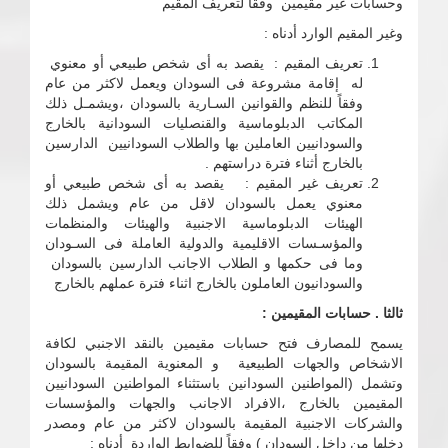
وحسابات غير مقيمين وفقاً لتعريف المقيم
وغير المقيم الوارد أدناه :
تعريف المقيم : يقصد به أى شخص طبيعي أو معنوي
له إقامة مشروعة فى السودان ويعمل لاكثر من عام
وفقاً للنظم والقوانين السـارية بالسودان ،ويشمـل ذلك
المكاتب الدبلوماسية والقنصليات السودانية بالخارج
والسودانيين العاملين بها والطلاب السودانيين الدارسين
بالخارج أثناء فترة دراستهم .
تعريف غير المقيم : يقصد به أى شخص طبيعي أو
معنوي يعمل بالسودان لاقل من عام ويشمل ذلك
الهيئات الدبلوماسية الاجنبية والهيئات والمنظمات
والمؤسـسات الاقليمية والدولية العاملة فى السـودان
وما فى حكمها و الطلاب الاجانب الدارسين بالسودان
والسودانيون العاملون بالخارج اثناء فترة عملهم بالخارج
ثالثا . حسابات المقيمين :
يسمح للمصارف فتح حسابات مقيمين بالنقد الاجنبي لكافة
الاشخاص والجهات الطبيعية و المعنوية المقيمة بالسودان
وتشمل (المواطنين السودانين باستثناء المواطنين السودانيين
المقيمين بالخارج ،الافراد الاجانب والجهات والمؤسسات
والشركات الاجنبية المقيمة بالسودان لاكثر من عام ومصدر
دخلها من داخل السودان ) وفقاً للضوابط الواردة أدناه :