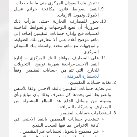
تفتيش بنك السودان المركزى متى ما طلب ذلك.
التقيد بضوابط قانون مكافحة جرائم غسل
الاموال وتمويل الارهاب.
يجوز للمصارف التجارية -مـتى مارأت ذلك
ضرورياً- أن تضع التوجيهات والضوابط الداخلية
لعمليات فتح وإدارة حسابات المقيمين إضافة إلى
ماهو موضح أعلاه على ألا تتعارض تلك الضوابط
والتوجيهات مع ماهو محدد بواسطة بنك السودان
المركزي.
على المصارف موافاة البنك المركزي – إدارة
النقد الاجنبي-براجعة شهرية توضح التحويلات
للخارج التي تتم من حسابات المقيمين وفقاً
للاستمارة المرفقة
.
تغذية حسابات المقيمين :
تتم تغذية حسابات المقيمين بالنقد الاجنبي وفقا للأسس
والضوابط التى يحددها كل مصرف وذلك بأي مبالغ وبأي
وسيلة من وسائل الدفع عدا المبالغ المشتراة من
المصارف و شركات الصرافة .
استخدامات حسابات المقيمين :
تستخدم حسابات المقيمين بالنقد الاجنبي في
كافة الاغراض بما فيها السحب النقدي .
غير مسموح بالتحويل لحسابات غير المقيمين .