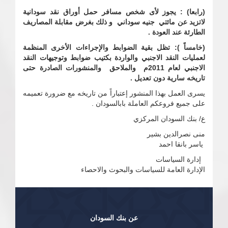
(رابعا) : يجوز لأى شخص مسافر حمل أوراق نقد سودانية
لاتزيد عن مائتي جنيه سوداني و ذلك بغرض مقابلة المصاريف
الطارئة عند العودة .
(خامساً ): تظل بقية الضوابط والإجراءات الأخرى المنظمة
لعمليات النقد الاجنبي والواردة بكتيب ضوابط وتوجيهات النقد
الاجنبي لعام 2011م والملاحق والمنشورات الصادرة حتى
تاريخه سارية دون تعديل .
يسرى العمل بهذا المنشور إعتباراً من تاريخه مع ضرورة تعميمه
على جميع فروعكم العاملة بابالسودان .
ع/ بنك السودان المركزي
منى نصرالدين بشير
ياسر بانقا احمد
إدارة السياسات
الإدارة العامة للسياسات والبحوث والاحصاء
عن بنك السودان