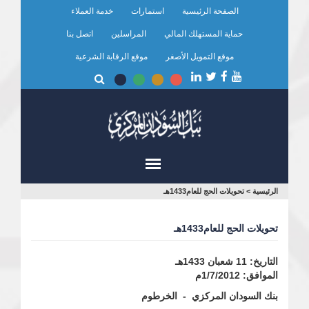
تجاوز
الصفحة الرئيسية
استمارات
خدمة العملاء
إلى
المحتوى
حماية المستهلك المالي
المراسلين
اتصل بنا
الرئيسي
موقع التمويل الأصغر
موقع الرقابة الشرعية
أنت
الرئيسية
>
تحويلات الحج للعام1433هـ
هنا
تحويلات الحج للعام1433هـ
التاريخ: 11 شعبان 1433هـ
الموافق: 1/7/2012م
بنك السودان المركزي - الخرطوم