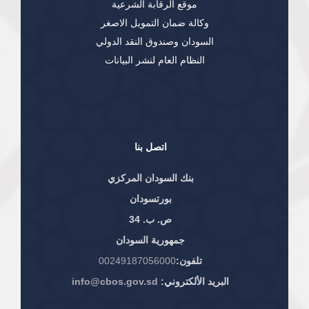
موقع الرقابة الشرعية
وكالة ضمان التمويل الاصغر
السودان وصندوق النقد الدولي
النظام العام لنشر البيانات
اتصل بنا
بنك السودان المركزي
بورتسودان
ص. ب. 34
جمهورية السودان
تلفون:
00249187056000
البريد الألكتروني:
info@cbos.gov.sd