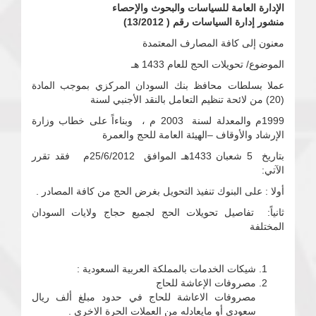
الإدارة العامة للسياسات والبحوث والإحصاء
منشور إدارة السياسات رقم ( 13/2012)
معنون إلى كافة المصارف المعتمدة
الموضوع/ تحويلات الحج للعام 1433 هـ
عملا بسلطات محافظ بنك السودان المركزي بموجب المادة
(20) من لائحة تنظيم التعامل بالنقد الأجنبي لسنة
1999م والمعدلة لسنة 2003 م ، وبناءاً على خطاب وزارة
الإرشاد والأوقاف –الهيئة العامة للحج والعمرة
بتاريخ 5 شعبان 1433هـ الموافق 25/6/2012م فقد تقرر
الآتي:
أولا : على البنوك تنفيذ التحويل بغرض الحج من كافة المصادر .
ثانياً: تفاصيل تحويلات الحج لجميع حجاج ولايات السودان
المختلفة
شيكات الخدمات بالمملكة العربية السعودية :
مصروفات الإعاشة للحاج
مصروفات الاعاشة للحاج في حدود مبلغ ألف ريال
سعودي أو مايعادله من العملات الحرة الاخرى .