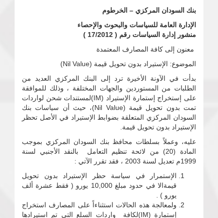
بنك السودان المركزي – الخرطوم
الإدارة العامة للسياسات والبحوث والإحصاء
منشور إدارة السياسات رقم ( 17/2012 )
معنون إلى كافة المصارف المعتمدة
الموضوع: الإستيراد بدون تحويل قيمة (Nil Value)
بدأت في الآونة الأخيرة ترد إلى البنك المركزي العديد من
الطلبات من المستوردين والجهات المختلفة ، وذلك للموافقة
على إستخراج إستمارة الإستيراد (IM)لمستندات شحن لواردات
تمت بدون تحويل قيمة (Nil Value)، حيث أن سياسات بنك
السودان المركزي المتعلقة بضوابط الإستيراد في الأصل تحظر
الإستيراد بدون تحويل قيمة.
عليه، وعملاً بسلطات محافظ بنك السودان المركزي بموجب
المادة (20) من لائحة تنظيم التعامل بالنقد الأجنبي لسنة
1999م تعديل لسنة 2003 ، فقد تقرر الآتي :
الإستمرار في سياسة حظر الإستيراد بدون تحويل
قيمةالا في حدود مبلغ 10,000 يورو ( فقط عشرة ألف
يورو ) .
ولمعالجة هذه الحالات استثناءاً على المصارف استخراج
إستمارة (IM)لكافة واردات السلع التي تم استيرادها