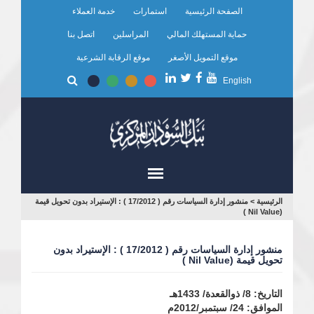
تجاوز
الصفحة الرئيسية
استمارات
خدمة العملاء
إلى
المحتوى
حماية المستهلك المالي
المراسلين
اتصل بنا
الرئيسي
موقع التمويل الأصغر
موقع الرقابة الشرعية
English
أنت
الرئيسية
>
منشور إدارة السياسات رقم ( 17/2012 ) : الإستيراد بدون تحويل قيمة
(Nil Value )
هنا
منشور إدارة السياسات رقم ( 17/2012 ) : الإستيراد بدون
تحويل قيمة (Nil Value )
التاريخ: 8/ ذوالقعدة/ 1433هـ
الموافق: 24/ سبتمبر/2012م