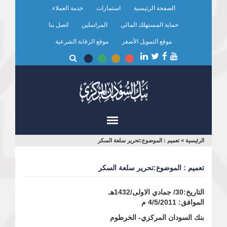
تجاوز
الصفحة الرئيسية
استمارات
خدمة العملاء
إلى
المحتوى
حماية المستهلك المالي
المراسلين
اتصل بنا
الرئيسي
موقع التمويل الأصغر
موقع الرقابة الشرعية
أنت
الرئيسية
>
تعميم : الموضوع:تحرير سلعة السكر
هنا
تعميم : الموضوع:تحرير سلعة السكر
التاريخ:30/ جمادي الاولى/1432هـ
الموافق: 4/5/2011 م
بنك السودان المركزي- الخرطوم