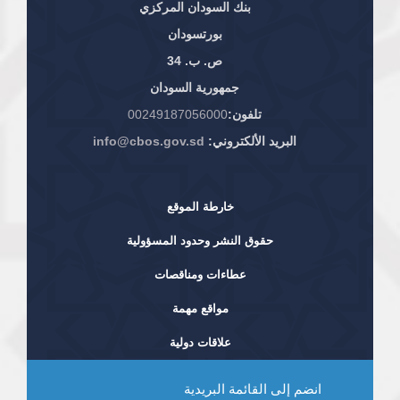
بنك السودان المركزي
بورتسودان
ص. ب. 34
جمهورية السودان
تلفون:
00249187056000
البريد الألكتروني:
info@cbos.gov.sd
خارطة الموقع
حقوق النشر وحدود المسؤولية
عطاءات ومناقصات
مواقع مهمة
علاقات دولية
انضم إلى القائمة البريدية