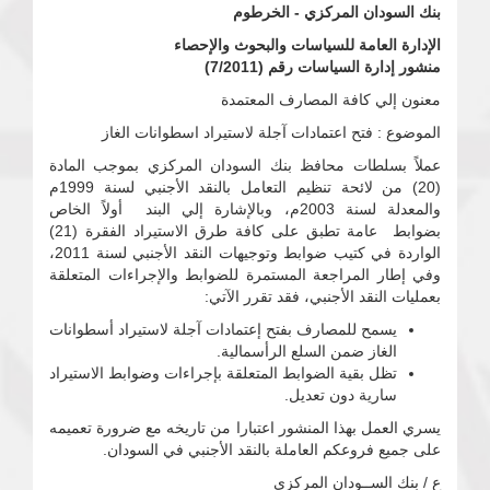
بنك السودان المركزي - الخرطوم
الإدارة العامة للسياسات والبحوث والإحصاء
منشور إدارة السياسات رقم (7/2011)
معنون إلي كافة المصارف المعتمدة
الموضوع : فتح اعتمادات آجلة لاستيراد اسطوانات الغاز
عملاً بسلطات محافظ بنك السودان المركزي بموجب المادة
(20) من لائحة تنظيم التعامل بالنقد الأجنبي لسنة 1999م
والمعدلة لسنة 2003م، وبالإشارة إلي البند أولاً الخاص
بضوابط عامة تطبق على كافة طرق الاستيراد الفقرة (21)
الواردة في كتيب ضوابط وتوجيهات النقد الأجنبي لسنة 2011،
وفي إطار المراجعة المستمرة للضوابط والإجراءات المتعلقة
بعمليات النقد الأجنبي، فقد تقرر الآتي:
يسمح للمصارف بفتح إعتمادات آجلة لاستيراد أسطوانات
الغاز ضمن السلع الرأسمالية.
تظل بقية الضوابط المتعلقة بإجراءات وضوابط الاستيراد
سارية دون تعديل.
يسري العمل بهذا المنشور اعتبارا من تاريخه مع ضرورة تعميمه
على جميع فروعكم العاملة بالنقد الأجنبي في السودان.
ع / بنك الســودان المركزي