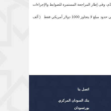
عملاً بسلطات محافظ بنك السودان المركزي بموجب المادة 20 من لائحة تنظيم التعامل بالنقد الأجنبي لسنة 1999م المعدلة لسنة 2003م، وفى إطار المراجعة المستمرة للضوابط والإجراءات
أن تقوم المصارف بالبيع لغرض السفر لكل من المملكة الأردنية الهاشمية والجمهورية العربية السورية وجمهورية مصر العربية في حدود مبلغ لا يتجاوز 1000 دولار أمريكي فقط ( ألف
اتصل بنا
بنك السودان المركزي
بورتسودان