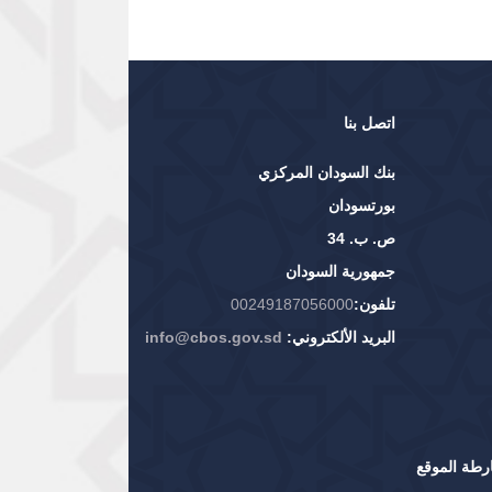
اتصل بنا
بنك السودان المركزي
بورتسودان
ص. ب. 34
جمهورية السودان
تلفون:
00249187056000
البريد الألكتروني:
info@cbos.gov.sd
رطة الموقع