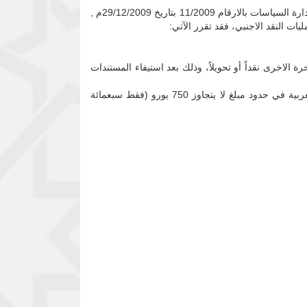
عملاً بسلطات محافظ بنك السودان المركزي بموجب المادة (33) من لائحة تنظيم أعمال الصرافة لسنة 2002م، وبالاشارة الى ملاحق ادارة السياسات بالارقام 11/2009 بتاريخ 29/12/2009م ,
رو) أو ما يعادلها من العملات الحرة الاخرى نقداً أو تحويلاً، وذلك بعد استيفاء المستندات
تلتزم شركات الصرافة بالبيع لغرض السفر لكلٍ من المملكة الاردنية الهاشمية والجمهورية العربية السورية وجمهورية مصر العربية في حدود مبلغ لا يتجاوز 750 يورو (فقط سبعمائة