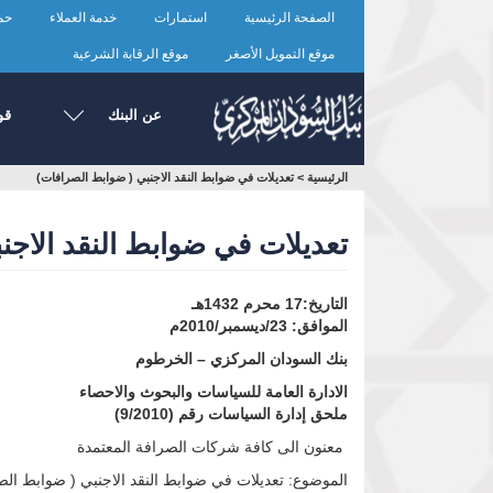
تجاوز
الصفحة الرئيسية
استمارات
خدمة العملاء
حما
إلى
المحتوى
موقع التمويل الأصغر
موقع الرقابة الشرعية
الرئيسي
عن البنك
قو
أنت
الرئيسية
>
تعديلات في ضوابط النقد الاجنبي ( ضوابط الصرافات)
هنا
تعديلات في ضوابط النقد الاجن
التاريخ:17 محرم 1432هـ
الموافق: 23/ديسمبر/2010م
بنك السودان المركزي – الخرطوم
الادارة العامة للسياسات والبحوث والاحصاء
ملحق إدارة السياسات رقم (9/2010)
معنون الى كافة شركات الصرافة المعتمدة
الموضوع: تعديلات في ضوابط النقد الاجنبي ( ضوابط ال