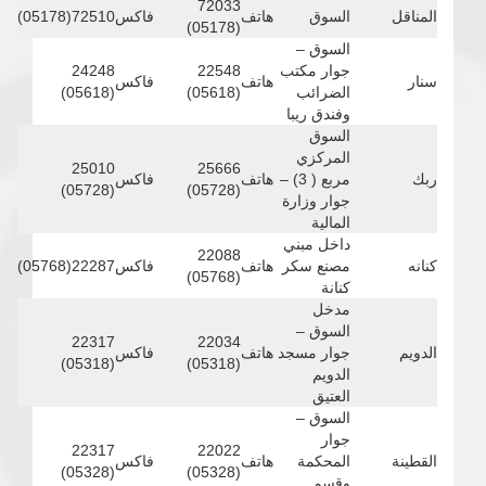
72033
المناقل
السوق
هاتف
فاكس
72510(05178)
(05178)
السوق –
جوار مكتب
22548
24248
سنار
هاتف
فاكس
الضرائب
(05618)
(05618)
وفندق ريبا
السوق
المركزي
25010
25666
ربك
مربع ( 3) –
هاتف
فاكس
(05728)
(05728)
جوار وزارة
المالية
داخل مبني
22088
كنانه
مصنع سكر
هاتف
فاكس
22287(05768)
(05768)
كنانة
مدخل
السوق –
22317
22034
الدويم
جوار مسجد
هاتف
فاكس
(05318)
(05318)
الدويم
العتيق
السوق –
جوار
22317
22022
القطينة
المحكمة
هاتف
فاكس
(05328)
(05328)
وقسم