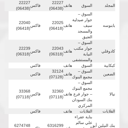
22227
22227
المجلد
السوق
هاتف
فاكس
(06438)
(06438)
السوق –
جوار صيدلية
22040
22025
بابنوسه
سيف
هاتف
فاكس
(06418)
(06418)
والمسجد
العتيق
السوق –
جوار مكتب
22043
22239
كادوقلي
هاتف
فاكس
النيابة
(06318)
(06318)
والمستشفى
كبكابية
السوق
هاتف
فاكس
السوق –
32124
الضعين
هاتف
فاكس
مجمع البنوك
(07128)
السوق –
مجمع البنوك
33368
32360
نيالا
– جوار فرع
هاتف
فاكس
(07118)
(07118)
بنك السودان
المركزي
القلابات
القلابات
هاتف
فاكس
بناية عفراء
علي سالم
بنك النيلين أبو
6316299
6274748