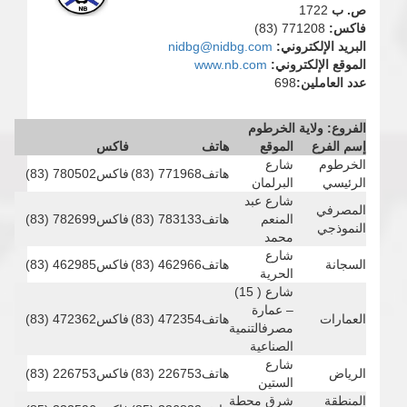
ص. ب
1722
فاكس:
771208 (83)
البريد الإلكتروني:
nidbg@nidbg.com
الموقع الإلكتروني:
www.nb.com
عدد العاملين:
698
الفروع: ولاية الخرطوم
إسم الفرع
الموقع
هاتف
فاكس
الخرطوم
شارع
هاتف
771968 (83)
فاكس
780502 (83)
الرئيسي
البرلمان
شارع عبد
المصرفي
المنعم
هاتف
783133 (83)
فاكس
782699 (83)
النموذجي
محمد
شارع
السجانة
هاتف
462966 (83)
فاكس
462985 (83)
الحرية
شارع ( 15)
– عمارة
العمارات
هاتف
472354 (83)
فاكس
472362 (83)
مصرفالتنمية
الصناعية
شارع
الرياض
هاتف
226753 (83)
فاكس
226753 (83)
الستين
المنطقة
شرق محطة