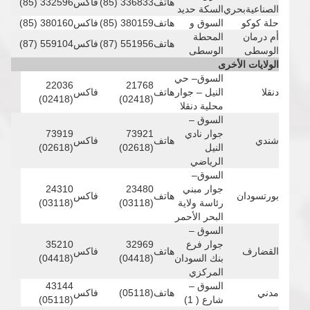
هاتف
336833 (85)
فاكس
332596 (85)
الصناعيةبحري
السكة حديد
حلة كوكو
السوق و
هاتف
380159 (85)
فاكس
380160 (85)
أم درمان
المحطة
هاتف
551956 (87)
فاكس
559104 (87)
الوسطى
الوسطى
الولايات الأخرى
السوق– حي
22036
21768
دنقلا
النيل – جوار
هاتف
فاكس
(02418)
(02418)
محلية دنقلا
السوق –
جوار نادي
73921
73919
شندي
هاتف
فاكس
النيل
(02618)
(02618)
الرياضي
السوق–
جوار مبني
23480
24310
بورتسودان
هاتف
فاكس
رئاسة ولاية
(03118)
(03118)
البحر الأحمر
السوق –
جوار فرع
32969
35210
القضارف
هاتف
فاكس
بنك السودان
(04418)
(04418)
المركزي
السوق –
43144
مدني
هاتف
(05118)
فاكس
شارع ( 1)
(05118)