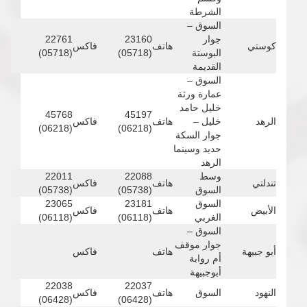
الشرطة
السوق –
جوار
23160
22761
كوستي
هاتف
فاكس
البوستة
(05718)
(05718)
القديمة
السوق –
عمارة ورثة
خليل حامد
45768
45197
الرهد
خليل –
هاتف
فاكس
(06218)
(06218)
جوار السكة
حديد وسينما
الرهد
وسط
22088
22011
تندلتي
هاتف
فاكس
السوق
(05738)
(05738)
السوق
23181
23065
الأبيض
هاتف
فاكس
الغربي
(06118)
(06118)
السوق –
جوار موقف
أبو جبيهة
هاتف
فاكس
أم روابة
أبوجبيهة
22038
22037
النهود
السوق
هاتف
فاكس
(06428)
(06428)