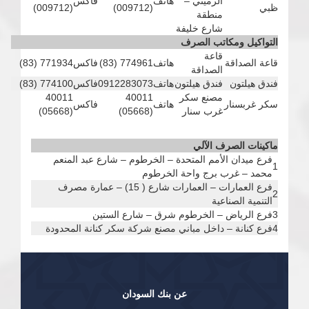
الرميثي –
هاتف
فاكس
ظبي
(009712)
(009712)
منطقة
شارع خليفة
التواكيل ومكاتب الصرف
قاعة
قاعة الصداقة
هاتف
774961 (83)
فاكس
771934 (83)
الصداقة
فندق هيلتون
فندق هيلتون
هاتف
0912283073
فاكس
774100 (83)
مصنع سكر
40011
40011
سكر غربسنار
هاتف
فاكس
غرب سنار
(05668)
(05668)
ماكينات الصرف الآلي
فرع ميدان الأمم المتحدة – الخرطوم – شارع عبد المنعم
1
محمد – غرب برج واحة الخرطوم
فرع العمارات – العمارات شارع ( 15) – عمارة مصرف
2
التنمية الصناعية
3
فرع الرياض – الخرطوم شرق – شارع الستين
4
فرع كنانة – داخل مباني مصنع شركة سكر كنانة المحدودة
عن بنك السودان