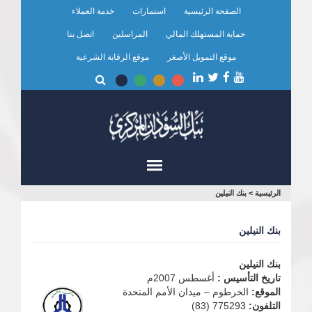
تجاوز
الصفحة الرئيسية
استمارات
خدمة العملاء
إلى
المحتوى
حماية المستهلك المالي
المراسلين
اتصل بنا
الرئيسي
موقع التمويل الأصغر
موقع الرقابة الشرعية
أنت
الرئيسية
>
بنك النيلين
هنا
بنك النيلين
بنك النيلين
تاريخ التأسيس :
أغسطس 2007م
الموقع:
الخرطوم – ميدان الأمم المتحدة
التلفون:
775293 (83)