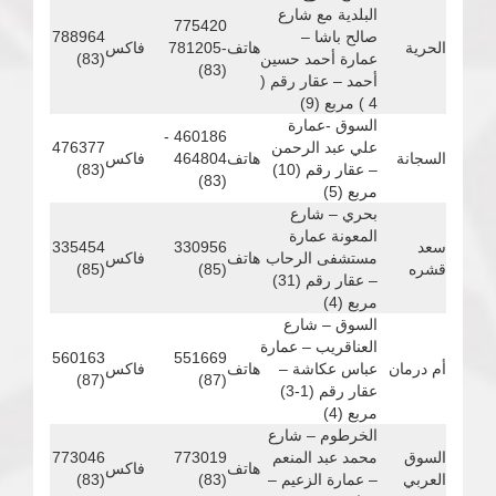
البلدية مع شارع
775420
صالح باشا –
788964
الحرية
هاتف
-781205
فاكس
عمارة أحمد حسين
(83)
(83)
أحمد – عقار رقم (
4 ) مربع (9)
السوق -عمارة
460186 -
علي عبد الرحمن
476377
السجانة
هاتف
464804
فاكس
– عقار رقم (10)
(83)
(83)
مربع (5)
بحري – شارع
المعونة عمارة
سعد
330956
335454
مستشفى الرحاب
هاتف
فاكس
قشره
(85)
(85)
– عقار رقم (31)
مربع (4)
السوق – شارع
العناقريب – عمارة
560163
551669
أم درمان
عباس عكاشة –
هاتف
فاكس
(87)
(87)
عقار رقم (1-3)
مربع (4)
الخرطوم – شارع
السوق
محمد عبد المنعم
773019
773046
هاتف
فاكس
العربي
– عمارة الزعيم –
(83)
(83)