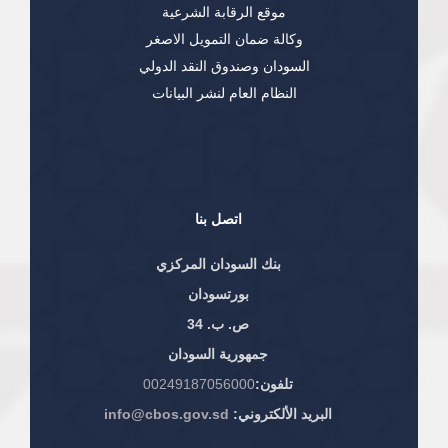
موقع الرقابة الشرعية
وكالة ضمان التمويل الاصغر
السودان وصندوق النقد الدولي
النظام العام لنشر البيانات
اتصل بنا
بنك السودان المركزي
بورتسودان
ص. ب. 34
جمهورية السودان
تلفون:
00249187056000
البريد الألكتروني:
info@cbos.gov.sd