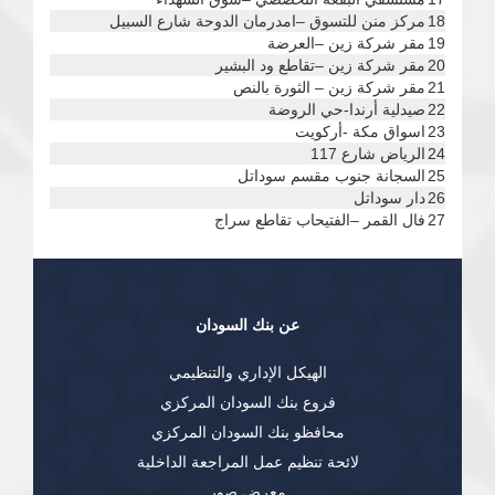
18
مركز منن للتسوق –امدرمان الدوحة شارع السبيل
19
مقر شركة زين –العرضة
20
مقر شركة زين –تقاطع ود البشير
21
مقر شركة زين – الثورة بالنص
22
صيدلية أرندا-حي الروضة
23
اسواق مكة -أركويت
24
الرياض شارع 117
25
السجانة جنوب مقسم سوداتل
26
دار سوداتل
27
فال القمر –الفتيحاب تقاطع سراج
عن بنك السودان
الهيكل الإداري والتنظيمي
فروع بنك السودان المركزي
محافظو بنك السودان المركزي
لائحة تنظيم عمل المراجعة الداخلية
معرض صور