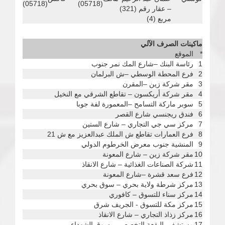
(05718)
(05718)
– عقار رقم (321)
مربع (4)
ماكينات الصرف الآلي
*
الموقع
1
رئاسة البنك –شارع المك نمر جنوب
2
فرع المحطة الوسطي –ش البرلمان
3
مقر شركة زين –المقرن
4
مقر شركة أريكسون – تقاطع الشرقي مع النخيل
5
سوبر ماركة التسامح –المعمورة لفة جوبا
6
فندق ريجنسي شارع القصر
7
مركز سي جي التجاري – شارع الستين
8
فرع العمارات تقاطع ش الملك عبدالعزيز مع ش 21
9
المنشية جنوب معرض الخرطوم الدولي
10
مقر شركة زين – شارع المعونة
11
شركة الصناعات الغذائية – شارع الانقاذ
12
فرع سعد قشرة –شارع المعونة
13
مركز شرطة ولاية بحري – سوق بحري
14
مركز سناء للتسوق – كافوري
15
مركز مكة للتسوق - الجريف شرق
16
مركز زذاذ التجاري – شارع الانقاذ
17
مستشفي البقعة التخصصي –سوق الشهداء