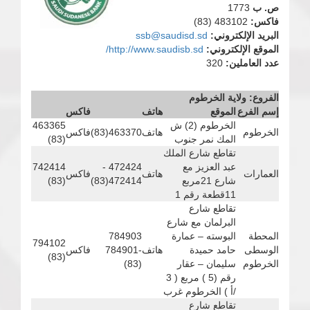
ص. ب
1773
فاكس:
483102 (83)
البريد الإلكتروني:
ssb@saudisd.sd
الموقع الإلكتروني:
http://www.saudisb.sd/
عدد العاملين:
320
الفروع: ولاية الخرطوم
إسم الفرع
الموقع
هاتف
فاكس
الخرطوم (2) ش
463365
الخرطوم
هاتف
463370(83)
فاكس
المك نمر جنوب
(83)
تقاطع شارع الملك
عبد العزيز مع
472424 -
742414
العمارات
هاتف
فاكس
شارع 21مربع
472414(83)
(83)
11قطعة رقم 1
تقاطع شارع
البرلمان مع شارع
المحطة
البوسته – عمارة
784903
794102
الوسطى
حامد حميدة
هاتف
-784901
فاكس
(83)
الخرطوم
سليمان – عقار
(83)
رقم (5 ) مربع ( 3
/أ ) الخرطوم غرب
تقاطع شارع