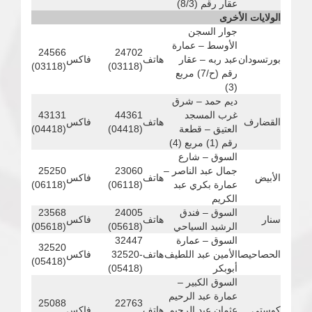
عقار رقم (8/3)
الولايات الأخرى
جوار السجن
الأوسط – عمارة
24566
24702
بورتسودان
عبد ربه – عقار
هاتف
فاكس
(03118)
(03118)
رقم (ح/7) مربع
(3)
ديم حمد – شرق
غرب المسجد
44361
43131
القضارف
هاتف
فاكس
العتيق – قطعة
(04418)
(04418)
رقم (1) مربع (4)
السوق – شارع
جمال عبد الناصر –
23060
25250
الأبيض
هاتف
فاكس
عمارة بكري عبد
(06118)
(06118)
الكريم
السوق – فندق
24005
23568
سنار
هاتف
فاكس
الرشيد السياحي
(05618)
(05618)
السوق – عمارة
32447
32520
الحصاحيصا
الأمين عبد اللطيف
هاتف
-32520
فاكس
(05418)
أبوبكر
(05418)
السوق الكبير –
عمارة عبد الرحيم
25088
22763
كوستي
عثمان عبد الرحيم
هاتف
فاكس