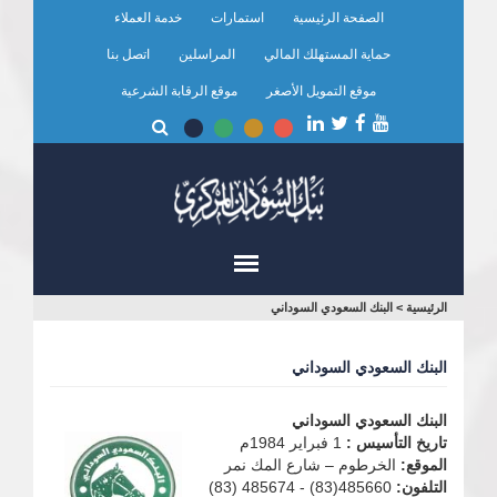
تجاوز
الصفحة الرئيسية
استمارات
خدمة العملاء
إلى
المحتوى
حماية المستهلك المالي
المراسلين
اتصل بنا
الرئيسي
موقع التمويل الأصغر
موقع الرقابة الشرعية
أنت
الرئيسية
>
البنك السعودي السوداني
هنا
البنك السعودي السوداني
البنك السعودي السوداني
تاريخ التأسيس :
1 فبراير 1984م
الموقع:
الخرطوم – شارع المك نمر
التلفون:
485660(83) - 485674 (83)