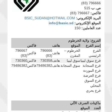
796666 (83)
ص. ب
515
فاكس:
796667 (83)
البريد الإلكتروني:
BSIC_SUDAN@HOTMAIL.COM
الموقع الإلكتروني:
info@basic.sd
عدد العاملين:
150
الفروع: ولاية الخرطوم
إسم الفرع
الموقع
هاتف
فاكس
الفرع
الخرطوم –
796666
796667
هاتف
فاكس
الرئيسي
المقرن
(83)
(83)
فرع سوق ليبيا
سوق ليبيا
هاتف
730358
فاكس
730360
قرع السجانة
سوق السجانة
هاتف
79486382
فاكس
79486382
فرع الموردة
فرع العرضة
فرع السوق
المحلي
فرع بحري
ماكينات الصرف الآلي
العدد
الموقع