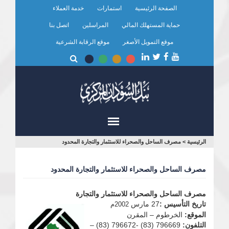
تجاوز
الصفحة الرئيسية
استمارات
خدمة العملاء
إلى
المحتوى
حماية المستهلك المالي
المراسلين
اتصل بنا
الرئيسي
موقع التمويل الأصغر
موقع الرقابة الشرعية
أنت
الرئيسية
>
مصرف الساحل والصحراء للاستثمار والتجارة المحدود
هنا
مصرف الساحل والصحراء للاستثمار والتجارة المحدود
مصرف الساحل والصحراء للاستثمار والتجارة
تاريخ التأسيس :
27 مارس
2002م
الموقع:
الخرطوم – المقرن
التلفون:
796669 (83) -796672 (83) –