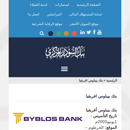
تجاوز
الصفحة الرئيسية
استمارات
خدمة العملاء
إلى
المحتوى
حماية المستهلك المالي
المراسلين
اتصل بنا
الرئيسي
موقع التمويل الأصغر
موقع الرقابة الشرعية
أنت
الرئيسية
>
بنك بيبلوس افريقيا
هنا
بنك بيبلوس افريقيا
بنك بيبلوس أفريقيا
تاريخ التأسيس :
1يونيو2003م
الموقع:
الخرطوم –