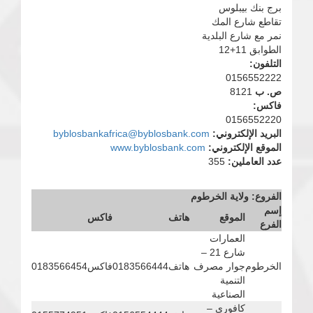
برج بنك بيبلوس
تقاطع شارع المك
نمر مع شارع البلدية
الطوابق 11+12
التلفون:
0156552222
ص. ب
8121
فاكس:
0156552220
البريد الإلكتروني:
byblosbankafrica@byblosbank.com
الموقع الإلكتروني:
www.byblosbank.com
عدد العاملين:
355
الفروع: ولاية الخرطوم
إسم
الموقع
هاتف
فاكس
الفرع
العمارات
شارع 21 –
الخرطوم
جوار مصرف
هاتف
0183566444
فاكس
0183566454
التنمية
الصناعية
كافوري –