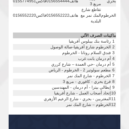
بحري
هاتف
0156554444
فاكس
0155774951
مربع 3
تقاطع شارع
الخرطوم
المك نمر مع
هاتف
0156552222
فاكس
0156552220
البلدية
ماكينات الصرف الآلي
1
رئاسة بنك بيبلوس أفريقيا
2
الخرطوم شارع أفريقيا-صالة الوصول
3
فندق السلام روتانا - الخرطوم
4
أم درمان بانت غرب
5
أم درمان -حي العمدة – شارع كرري
6
مطعم سولوتير 2 - الخرطوم - الرياض
7
الخرطوم - شارع المك نمر
8
فرع بحري - كافوري - مربع 3
9
إيطالي بيتزا - أم درمان - المهندسين
10
إتحاد أصحاب العمل - شارع أفريقيا
11
المغتربين - بحري - شارع الزعيم الأزهري
12
الخرطوم – شارع المك نمر