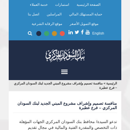
تجاوز
الصفحة الرئيسية
استمارات
خدمة العملاء
إلى
المحتوى
حماية المستهلك المالي
المراسلين
اتصل بنا
الرئيسي
موقع التمويل الأصغر
موقع الرقابة الشرعية
English
أنت
الرئيسية
>
منافسة تصميم وإشراف مشروع المبني الجديد لبنك السودان المركزي
– فرع عطبرة
هنا
منافسة تصميم وإشراف مشروع المبني الجديد لبنك السودان
المركزي – فرع عطبرة
تدعو السيدة/ محافظ بنك السودان المركزي الجهات المؤهلة
ذات التخصص والمقدرة الفنية والمالية في مجال تقديم