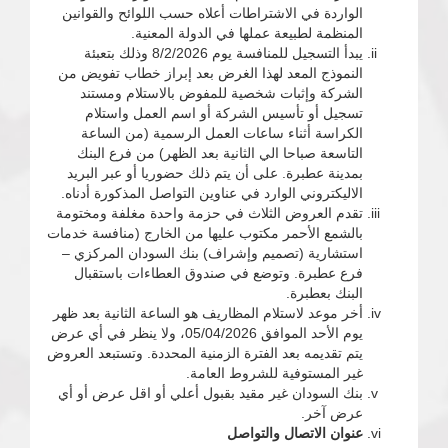
الواردة في الاشتراطات أعلاه حسب اللوائح والقوانين
المنظمة لطبيعة عملها في الدولة المعنية.
يبدأ التسجيل للمنافسة يوم 8/2/2026 وذلك بتعبئة
النموذج المعد لهذا الغرض بعد إبراز خطاب تفويض من
الشركة وإثبات شخصية للمفوض بالاستلام ومستند
تسجيل أو تأسيس الشركة أو اسم العمل واستلام
الكراسة أثناء ساعات العمل الرسمية (من الساعة
التاسعة صباحا الي الثانية بعد الظهر) من فرع البنك
بمدينة عطبرة. على أن يتم ذلك حضوريا أو عبر البريد
الاليكتروني الوارد في عناوين التواصل المذكورة أدناه.
تقدم العروض الثلاث في حزمة واحدة مغلفة ومختومة
بالشمع الأحمر مكتوب عليها من الخارج (منافسة خدمات
استشارية (تصميم وإشراف) بنك السودان المركزي –
فرع عطبرة. وتوضع في صندوق العطاءات باستقبال
البنك بعطبرة.
أخر موعد لاستلام المظاريف هو الساعة الثانية بعد ظهر
يوم الأحد الموافق 05/04/2026، ولا ينظر في أي عرض
يتم تقديمه بعد الفترة الزمنية المحددة. وتستبعد العروض
غير المستوفية للشروط العامة.
بنك السودان غير مقيد بقبول أعلي أو اقل عرض أو أي
عرض آخر.
عنوان الاتصال والتواصل