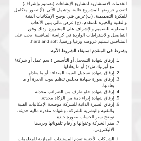
الخدمات الاستشارية لمشاريع الإنشاءات (تصميم وإشراف)
لتقديم عروضها للمشروع عالية، وتشمل الآتي: (أ) تصور متكامل
للفكرة التصميمية، (ب)عرض فني يوضح الإمكانيات الفنية
والتقنية والخبرة للمتقدم، (ج) عرض مالي يبين الأتعاب
المطلوبة للتصميم والإشراف على المشروع. وذلك وفق
التفاصيل والاشتراطات الواردة في كراسة المنافسة. يجب على
المتنافس تسليم عروضه ورقيا ورقميا. hard and soft.
يشترط في المتقدم استيفاء الشروط الآتية:
إرفاق شهادة التسجيل أو التأسيس (اسم عمل أو شركة/
مع أورنيك ش7) أو ما يعادلها.
إرفاق شهادة تسجيل القيمة المضافة أو ما يعادلها.
إرفاق صورة شهادة مجلس تنظيم بيوت الخبرة أو ما
يعادلها.
إرفاق شهادة خلو طرف من الضرائب محدثة.
إرفاق شهادة إبراء ذمة من الزكاة محدثة.
إرفاق السيرة الذاتية للشركة موضحة الإمكانيات الفنية
والتقنية والبشرية للشركة، وشهادة مقدرة مالية حديثة،
توضح سير الحساب بصورة جيدة.
مقر الشركة وعنوانها وأرقام تلفوناتها وبريدها
الاليكتروني.
الشركات الأجنبية تقدم المستندات الموازية للمعلومات