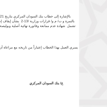
بالنمرة و ت/ م و/ ق
تشمل شهادة عدم ممانعة وفاتورة نهائية أصلية وبوليصة شحن قبل يوم 6/مارس 2022 وذلك بموجب خطاب وزارة التجارة والتموين بتاريخ 2
يسري العمل بهذا الخطاب إعتباراً من تاريخه مع مراعاة أن
ع/ بنك السودان المركزي