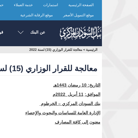
تجاوز
الصفحة الرئيسية
استمارات
خدمة العملاء
حما
إلى
المحتوى
موقع التمويل الأصغر
موقع الرقابة الشرعية
الرئيسي
عن البنك
قو
أنت
الرئيسية
>
معالجة للقرار الوزاري (15) لسنة 2022
هنا
معالجة للقرار الوزاري (15) لسنة 2022
التاريخ:
10
رمضان 1443هـ
الموافق:
11
أبريل 2022م
بنك السودان المركزي – الخرطوم
الإدارة العامة للسياسات والبحوث والإحصاء
معنون إلى كافة المصارف