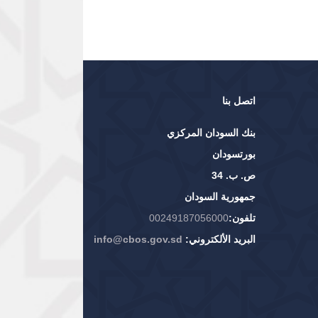
اتصل بنا
بنك السودان المركزي
بورتسودان
ص. ب. 34
جمهورية السودان
تلفون:
00249187056000
البريد الألكتروني:
info@cbos.gov.sd