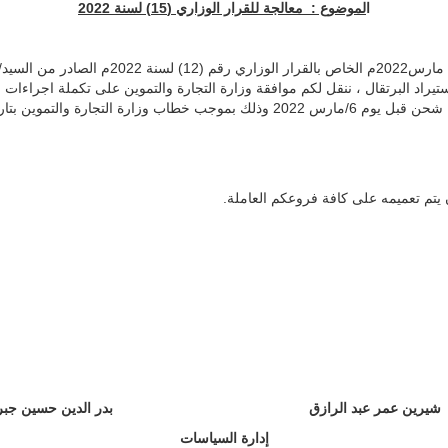
ا
لموضوع : معالجة للقرار الوزاري (15) لسنة 2022
رارات وزارية /13-2 بشأن إيقاف إستيراد البرتقال ، ننقل لكم موافقة وزارة التجارة والتموين على تكم
07/04/202 بالنمرة وت/م و/ عمومي 15.
 يتم تعميمه على كافة فروعكم العاملة.
شيرين عمر عبد الرازق
بدر الدين حسين جبر 
إدارة السياسات