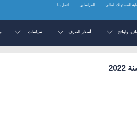
ية المستهلك المالي
المراسلين
اتصل بنا
انين ولوائح
أسعار الصرف
سياسات
م