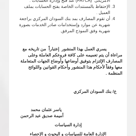
الأمريكى (FATCA) عند فتح وإدارة الحسابات .
الإحتفاظ بالمستندات الخاصة بفتح الحسابات بملف
العميل .
أن تقوم المصارف بمد بنك السودان المركزي براجعة
شهرية عن موارد وإستخدامات صادر الخدمات بصورة
شهرية وفق النموذج المرفق.
يسري العمل بهذا المنشور إعتباراً من تاريخه مع
مراعاة أن يتم تعميمه على كافة فروعكم العاملة وعلى
المصارف الإلتزام بتوفيق أوضاعها وأوضاع الجهات المتعاملة
معها وفقاً لأحكام هذا المنشور وأحكام القوانين واللوائح
المنظمة .
ع/ بنك السودان المركزي
ياسر عثمان محمد
أميمة صديق عبد الرحمن
إدارة السياسات
الإدارة العامة للسياسات و البحوث و الإحصاء