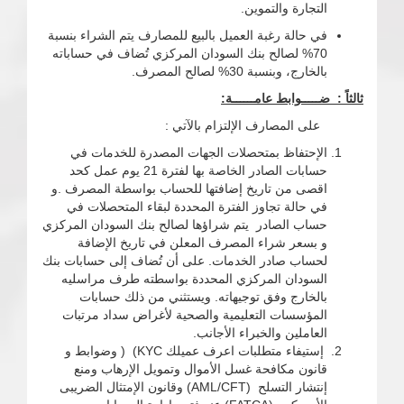
التجارة والتموين.
في حالة رغبة العميل بالبيع للمصارف يتم الشراء بنسبة
70% لصالح بنك السودان المركزي تُضاف في حساباته
بالخارج، وبنسبة 30% لصالح المصرف.
ثالثاً : ضـــــوابط عامــــــة:
على المصارف الإلتزام بالآتي :
الإحتفاظ بمتحصلات الجهات المصدرة للخدمات في
حسابات الصادر الخاصة بها لفترة 21 يوم عمل كحد
اقصى من تاريخ إضافتها للحساب بواسطة المصرف .و
في حالة تجاوز الفترة المحددة لبقاء المتحصلات في
حساب الصادر يتم شراؤها لصالح بنك السودان المركزي
و بسعر شراء المصرف المعلن في تاريخ الإضافة
لحساب صادر الخدمات. على أن تُضاف إلى حسابات بنك
السودان المركزي المحددة بواسطته طرف مراسليه
بالخارج وفق توجيهاته. ويستثني من ذلك حسابات
المؤسسات التعليمية والصحية لأغراض سداد مرتبات
العاملين والخبراء الأجانب.
إستيفاء متطلبات اعرف عميلك KYC) ( وضوابط و
قانون مكافحة غسل الأموال وتمويل الإرهاب ومنع
إنتشار التسلح (AML/CFT) وقانون الإمتثال الضريبى