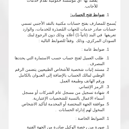
يُقصد بها أي مؤسسة حكومية تقدم خدمات
للأجانب.
ضوابط
فتح الحساب:
يُسمح للمصارف بفتح حسابات مكتبية بالنقد الأجنبي تسمي
حسابات صادر خدمات للجهات المُصدَرة للخدمات، والوارد
تعريفها في البند (ثانياً-1) أعلاه وذلك دون الرجوع لبنك
السودان المركزي، وذلك وفقاً للضوابط التالية :
ضوابط عامة :
طلب العميل لفتح حساب حسب الاستمارة التي يحددها
المصرف .
مستند إثبات شخصية للأشخاص الطبيعيين يتضمن الرقم
الوطني لمالك الحساب بالإضافة إلى العنـوان بالكامل
ورقم الهاتف وطبيعة العمل.
الرمز الإئتماني.
شهادة تسجيل من مسجل عام الشركات أو مسجل
أسماء الاعمال بالنسبة للشخصيات الإعتبارية.
موافقة الجهة المختصة أو المخدمة لتأكيد الاشخاص
المخول لهم إداراة الحسابات .
الضوابط الخاصة :
صورة من رخصة الوكيل صادرة من الجهة الفنية