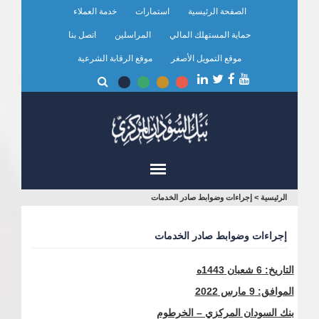
تجاوز
الصفحة الرئيسية
استمارات
خدمة العملاء
إلى
المحتوى
حماية المستهلك المالي
المراسلين
اتصل بنا
الرئيسي
موقع التمويل الأصغر
موقع الرقابة الشرعية
أنت
الرئيسية
>
إجراءات وضوابط صادر الخدمات
هنا
إجراءات وضوابط صادر الخدمات
التاريخ: 6 شعبان 1443ه
الموافق: 9 مارس 2022
بنك السودان المركزي – الخرطوم