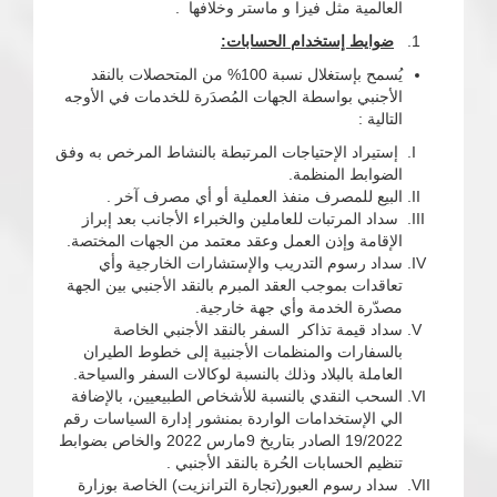
العالمية مثل فيزا و ماستر وخلافها .
ضوايط إستخدام الحسابات:
يُسمح بإستغلال نسبة 100% من المتحصلات بالنقد
الأجنبي بواسطة الجهات المُصدَرة للخدمات في الأوجه
التالية :
إستيراد الإحتياجات المرتبطة بالنشاط المرخص به وفق
الضوابط المنظمة.
البيع للمصرف منفذ العملية أو أي مصرف آخر .
سداد المرتبات للعاملين والخبراء الأجانب بعد إبراز
الإقامة وإذن العمل وعقد معتمد من الجهات المختصة.
سداد رسوم التدريب والإستشارات الخارجية وأي
تعاقدات بموجب العقد المبرم بالنقد الأجنبي بين الجهة
مصدّرة الخدمة وأي جهة خارجية.
سداد قيمة تذاكر السفر بالنقد الأجنبي الخاصة
بالسفارات والمنظمات الأجنبية إلى خطوط الطيران
العاملة بالبلاد وذلك بالنسبة لوكالات السفر والسياحة.
السحب النقدي بالنسبة للأشخاص الطبيعيين، بالإضافة
الي الإستخدامات الواردة بمنشور إدارة السياسات رقم
19/2022 الصادر بتاريخ 9مارس 2022 والخاص بضوابط
تنظيم الحسابات الحُرة بالنقد الأجنبي .
سداد رسوم العبور(تجارة الترانزيت) الخاصة بوزارة