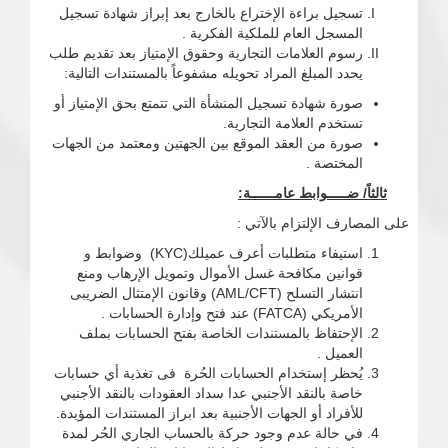
تسجيل براءة الإختراع بالخارج بعد إبراز شهادة تسجيل
المسجل العام للملكية الفكرية .
رسوم العلامات التجارية وحقوق الإمتياز بعد تقديم طلب
يحدد المبلغ المراد تحويله مشفوعاً بالمستندات التالية:
صورة شهادة تسجيل المنشأة التي تتمتع بحق الإمتياز أو
تستخدم العلامة التجارية.
صورة من العقد الموقع بين الجهتين ومعتمد من الجهات
المختصة .
ثالثاً/ ضـــــوابط عامــــــة:
على المصارف الإلتزام بالآتي :
استيفاء متطلبات أعرف عميلك(KYC) وضوابط و
قوانين مكافحة غسل الأموال وتمويل الإرهاب ومنع
انتشار التسلح (AML/CFT) وقانون الإمتثال الضريبى
الأمريكي (FATCA) عند فتح وإدارة الحسابات .
الإحتفاظ بالمستندات الخاصة بفتح الحسابات بملف
العميل .
يُحظر إستخدام الحسابات الحُرة فى تغذية أي حسابات
خاصة بالنقد الأجنبي عدا سداد العقودات بالنقد الأجنبي
للأفراد أو الجهات الأجنبية بعد ابراز المستندات المؤيدة.
في حالة عدم وجود حركة بالحساب الجاري الحُر لمدة