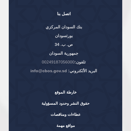
اتصل بنا
بنك السودان المركزي
بورتسودان
ص. ب. 34
جمهورية السودان
تلفون:
00249187056000
البريد الألكتروني:
info@cbos.gov.sd
خارطة الموقع
حقوق النشر وحدود المسؤولية
عطاءات ومناقصات
مواقع مهمة