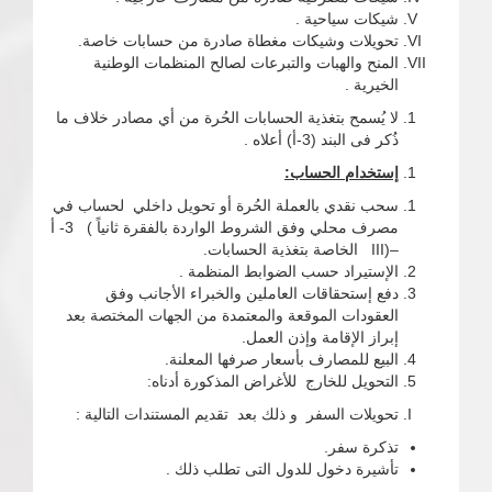
شيكات سياحية .
تحويلات وشيكات مغطاة صادرة من حسابات خاصة.
المنح والهبات والتبرعات لصالح المنظمات الوطنية
الخيرية .
لا يُسمح بتغذية الحسابات الحُرة من أي مصادر خلاف ما
ذُكر فى البند (3-أ) أعلاه .
إستخدام
الحساب
:
سحب نقدي بالعملة الحُرة أو تحويل داخلي لحساب في
مصرف محلي وفق الشروط الواردة بالفقرة ثانياً ) 3- أ
–(III الخاصة بتغذية الحسابات.
الإستيراد حسب الضوابط المنظمة .
دفع إستحقاقات العاملين والخبراء الأجانب وفق
العقودات الموقعة والمعتمدة من الجهات المختصة بعد
إبراز الإقامة وإذن العمل.
البيع للمصارف بأسعار صرفها المعلنة.
التحويل للخارج للأغراض المذكورة أدناه:
تحويلات السفر و ذلك بعد تقديم المستندات التالية :
تذكرة سفر.
تأشيرة دخول للدول التى تطلب ذلك .